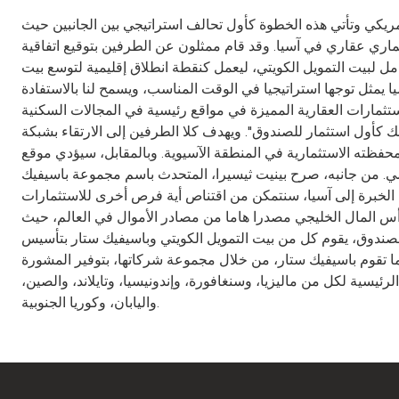
 مجموعة باسيفيك ستار ومقرها سنغافورة لإنشاء صندوق عقاري إسلامي بمقدار 600 مليون دولار أمريكي وتأتي هذه الخطوة كأول تحالف استراتيجي بين الجانبين حيث
ثماري عقاري في آسيا. وقد قام ممثلون عن الطرفين بتوقيع اتفاقية
مل لبيت التمويل الكويتي، ليعمل كنقطة انطلاق إقليمية لتوسع بيت
ا يمثل توجها استراتيجيا في الوقت المناسب، ويسمح لنا بالاستفادة
تثمارات العقارية المميزة في مواقع رئيسية في المجالات السكنية
ك كأول استثمار للصندوق". ويهدف كلا الطرفين إلى الارتقاء بشبكة
محفظته الاستثمارية في المنطقة الآسيوية. وبالمقابل، سيؤدي موقع
امي. من جانبه، صرح بينيت ثيسيرا، المتحدث باسم مجموعة باسيفيك
ذه الخبرة إلى آسيا، سنتمكن من اقتناص أية فرص أخرى للاستثمارات
رأس المال الخليجي مصدرا هاما من مصادر الأموال في العالم، حيث
 للصندوق، يقوم كل من بيت التمويل الكويتي وباسيفيك ستار بتأسيس
نما تقوم باسيفيك ستار، من خلال مجموعة شركاتها، بتوفير المشورة
يسية لكل من ماليزيا، وسنغافورة، وإندونيسيا، وتايلاند، والصين،
واليابان، وكوريا الجنوبية.