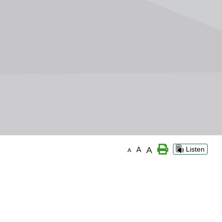
A
A
Listen
A