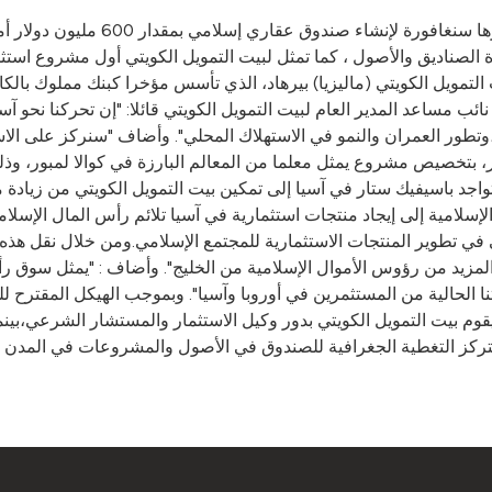
شكل بيت التمويل الكويتي تحالفا مع
رة الصناديق والأصول ، كما تمثل لبيت التمويل الكويتي أول مشروع است
لتمويل الكويتي (ماليزيا) بيرهاد، الذي تأسس مؤخرا كبنك مملوك بالكا
ب مساعد المدير العام لبيت التمويل الكويتي قائلا: "إن تحركنا نحو آسي
تطور العمران والنمو في الاستهلاك المحلي". وأضاف "سنركز على الاس
ار، بتخصيص مشروع يمثل معلما من المعالم البارزة في كوالا لمبور، وذل
واجد باسيفيك ستار في آسيا إلى تمكين بيت التمويل الكويتي من زيادة 
إسلامية إلى إيجاد منتجات استثمارية في آسيا تلائم رأس المال الإسل
يتي في تطوير المنتجات الاستثمارية للمجتمع الإسلامي.ومن خلال نقل ه
ب المزيد من رؤوس الأموال الإسلامية من الخليج". وأضاف : "يمثل سوق 
نا الحالية من المستثمرين في أوروبا وآسيا". وبموجب الهيكل المقترح
يقوم بيت التمويل الكويتي بدور وكيل الاستثمار والمستشار الشرعي،بي
تركز التغطية الجغرافية للصندوق في الأصول والمشروعات في المدن الرئ