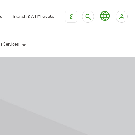
ع
s
Branch & ATM locator
es Services