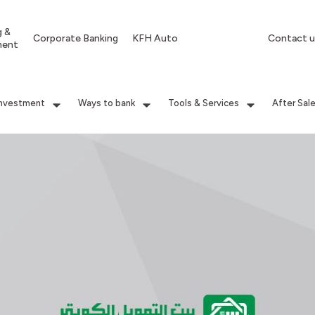
g &
Corporate Banking
KFH Auto
Contact u
ment
Investment
Ways to bank
Tools & Services
After Sal