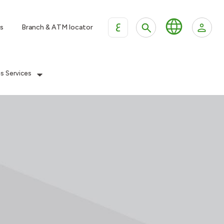
ع
s
Branch & ATM locator
es Services