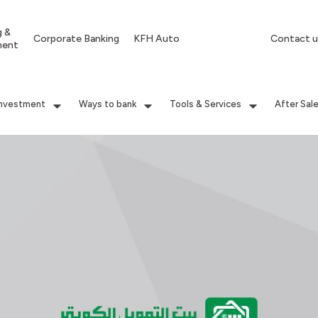
g &
Corporate Banking
KFH Auto
Contact u
ment
Investment
Ways to bank
Tools & Services
After Sal