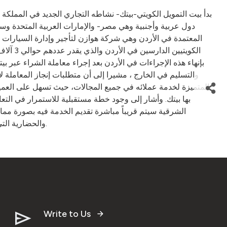
بدأ بيت التمويل الكويتي-بيتك- نشاطه التجاري الجديد في المملكة
دول عربية وأجنبية وهي مصر- والإمارات العربية المتحدة وسور
المعتمدة في الأردن وهي شركة هوازن لتأجير وإدارة السيارات ا
الكويت
بإنهاء هذه الإجراءات في الأردن بعد إجراء معاملة الشراء عبر ب
والتسليم في الخارج ، مشيرا إلى أن متطلبات إنجاز المعاملة
المتميزة لخدمة عملائه في جميع المجالات، حيث تسهل على العميل
بها بيتك. وأشار إلى وجود خطة مستقبلية للاستمرار في الت
الشرقية سيتم قريباً مباشرة تقديم الخدمة فيه بصورة مماث
والحضارية التي جعلت العالم سوقا واحدة تقريبا وكذلك فإنها تؤكد قدرة بيتك على استغلال تواجده وانتشاره الدولي لخدمة عملائه بأفضل وأسهل الوسائل.
Write to Us