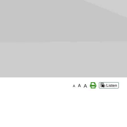
A
A
Listen
A