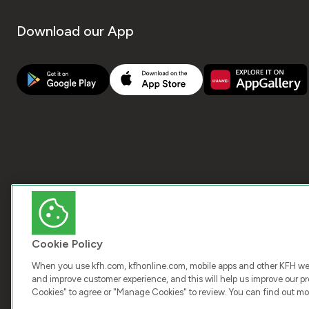
Download our App
Cookie Policy
When you use kfh.com, kfhonline.com, mobile apps and other KFH webs
and improve customer experience, and this will help us improve our pro
Cookies" to agree or "Manage Cookies" to review. You can find out mo