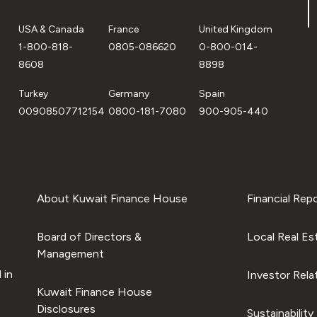
USA & Canada
France
United Kingdom
1-800-818-
0805-086620
0-800-014-
8608
8898
Turkey
Germany
Spain
00908507712154
0800-181-7080
900-905-440
About Kuwait Finance House
Financial Rep
Board of Directors &
Local Real Es
Management
 in
Investor Rela
Kuwait Finance House
Disclosures
Sustainability