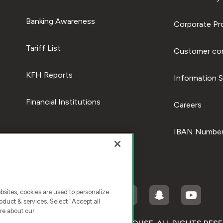
Banking Awareness
Corporate Pro
Tariff List
Customer com
KFH Reports
Information S
Financial Institutions
Careers
IBAN Number
ites, cookies are used to personalize
duct & services. Select "Accept all
re about our