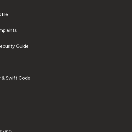
file
plaints
ecurity Guide
 & Swift Code