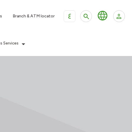
ع
s
Branch & ATM locator
es Services