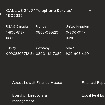
CALL US 24/7 "Telephone Service"
1803333
USA & Canada
France
United Kingdom
1-800-818-
0805-086620
0-800-014-
8608
8898
Turkey
Germany
Spain
00908507712154
0800-181-7080
900-905-440
About Kuwait Finance House
Financial Rep
Board of Directors &
Local Real Es
Management