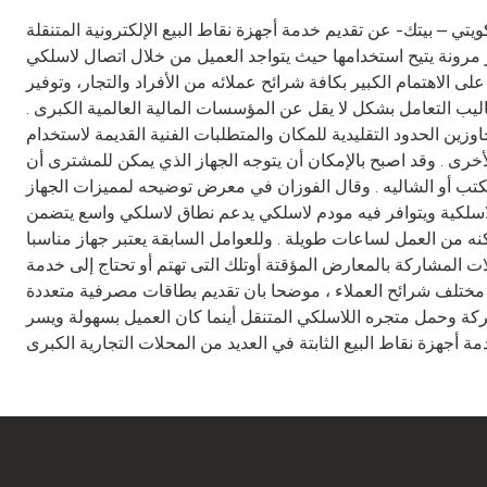
ة أجهزة نقاط البيع الإلكترونية المتنقلة VX610 التي تمثل تطورا جديدا في استخدام أجهزة نقاط البيع باستخدام البطاقات المصرفية ، إذ تنقلها من وضعها
ها حيث يتواجد العميل من خلال اتصال لاسلكي WIRELESS يتيح تسلم قيمة المبيعات في
الاهتمام الكبير بكافة شرائح عملائه من الأفراد والتجار، وتوفير
ليب التعامل بشكل لا يقل عن المؤسسات المالية العالمية الكبرى .
ين الحدود التقليدية للمكان والمتطلبات الفنية القديمة لاستخدام
أخرى . وقد اصبح بالإمكان أن يتوجه الجهاز الذي يمكن للمشترى أن
ل الفوزان في معرض توضيحه لمميزات الجهاز VX610 الذي بدا بيتك في توفيره لعملائه
سلكي يدعم نطاق لاسلكي واسع يتضمنWi-Fi وCDMA وGPRS وGSM والميزات السابقة تجعل الجهاز متاحا
كنه من العمل لساعات طويلة . وللعوامل السابقة يعتبر جهاز مناسبا
 المشاركة بالمعارض المؤقتة أوتلك التى تهتم أو تحتاج إلى خدمة
ين مختلف شرائح العملاء ، موضحا بان تقديم بطاقات مصرفية متعددة
 الحركة وحمل متجره اللاسلكي المتنقل أينما كان العميل بسهولة ويسر