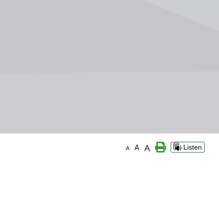
A
A
Listen
A