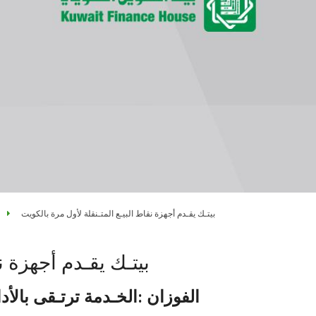
بيتـك يقـدم أجهزة نقاط البيـع المتـنقلة لأول مرة بالكويت
بيتـك يقـدم أجهزة ن
الفوزان :الخـدمة ترتـقى بالأدا