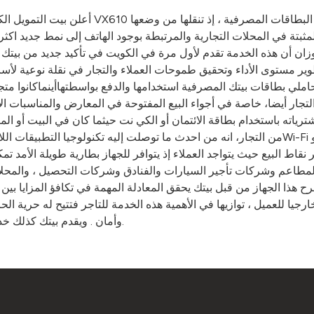
أعلن بيت التمويل الكويتي – بيتك- عن تقديم خدم
ة في المحلات التجارية والمرتبطة بوجود الهاتف إلى نمط جديد اكثر مرونة يتيح استخدام
 أن هذه الخدمة تقدم لأول مرة في الكويت في تأكيد جديد من بيتك على 
طوير مستوى الأداء وتحقيق طموحات العملاء والتجار في نقلة نوعية لأسا
ي بطاقات بيتك المصرفية استخدامها والدفع بواسطتهاأينماكانوا متجاوز
لتجار أيضا، خاصة في أجواء البيع المفتوحة في المعارض والمناسبات ال
 باستخدام بطاقة الائتمان أو الكي نت حيثما كان في البيت أو المكتب أو الشاليه . وقا
من التجار، انه من احدث ما توصلت إليه تكنولوجيا التطبيقات اللاسلكية ويتوافر فيه مودم لا
اط البيع حيث يتواجد العملاء إذ يتوافر للجهاز بطارية طويلة الأمد تم
لمطاعم وشركات تأجير السيارات والفنادق وشركات التحصيل ، والمحلات
رح هذا الجهاز من قبل بيتك يحقق المعادلة المهمة في تكافؤ المزايا ب
وخارجيا للعميل ، توازيها في الأهمية هذه الخدمة للتاجر فتتيح له حرية
وأمان . ويقدم بيتك كذلك خدمة أجهزة نقاط البيع الثابتة في العديد من المحلات التجارية الكبرى.