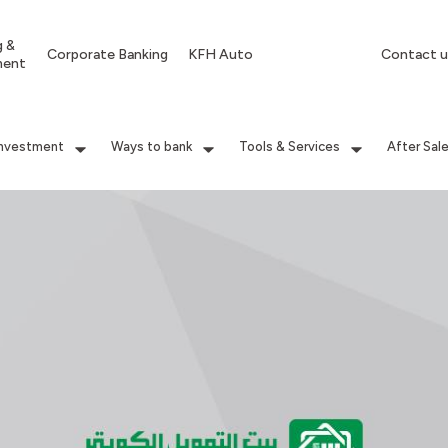
g &
Corporate Banking
KFH Auto
Contact u
ment
Investment
Ways to bank
Tools & Services
After Sal