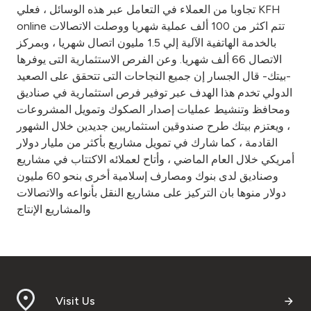
تجاوبا من العملاء في التعامل عبر هذه الوسائل ، فعلي KFH
online تتم اكثر من 100 ألف عملية شهريا ووصلت الاتصالات
بالخدمة الهاتفية الآلية إلي 1.5 مليون اتصال شهريا ، وبمركز
الاتصال 66 ألف شهريا. وعن الفرص الاستثمارية التى يوفرها
-بيتك- قال الجسار إن جميع النجاحات التى تتحقق على الصعيد
الدولي تخدم هذا الهدف عبر توفير فرص استثمارية في صناديق
ومحافظ وتنشيط عمليات إصدار الصكوك وتمويل المشروعات
، ويعتزم بيتك طرح صندوقين استثماريين جديدين خلال الشهور
القادمة ، كما شارك في تمويل مشاريع بأكثر من مليار دولار
أمريكي خلال العام الماضي ، وأتاح لعملائه الاكتتاب في مشاريع
وصناديق لدى بنوك ومصارف إسلامية أخرى بنحو 60 مليون
دولار منوها بان التركيز على مشاريع النقل بأنواعه والاتصالات
والمشاريع الإنتاج
Visit Us