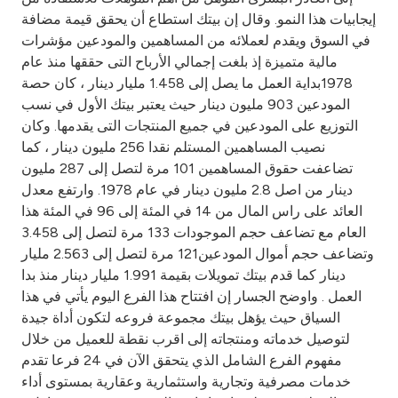
Turkey
إيجابيات هذا النمو. وقال إن بيتك استطاع أن يحقق قيمة مضافة
في السوق ويقدم لعملائه من المساهمين والمودعين مؤشرات
Egypt
مالية متميزة إذ بلغت إجمالي الأرباح التى حققها منذ عام
1978بداية العمل ما يصل إلى 1.458 مليار دينار ، كان حصة
UK
المودعين 903 مليون دينار حيث يعتبر بيتك الأول في نسب
التوزيع على المودعين في جميع المنتجات التى يقدمها. وكان
نصيب المساهمين المستلم نقدا 256 مليون دينار ، كما
Kingdom of Bahrain
تضاعفت حقوق المساهمين 101 مرة لتصل إلى 287 مليون
دينار من اصل 2.8 مليون دينار في عام 1978. وارتفع معدل
العائد على راس المال من 14 في المئة إلى 96 في المئة هذا
العام مع تضاعف حجم الموجودات 133 مرة لتصل إلى 3.458
وتضاعف حجم أموال المودعين121 مرة لتصل إلى 2.563 مليار
دينار كما قدم بيتك تمويلات بقيمة 1.991 مليار دينار منذ بدا
العمل . واوضح الجسار إن افتتاح هذا الفرع اليوم يأتي في هذا
السياق حيث يؤهل بيتك مجموعة فروعه لتكون أداة جيدة
لتوصيل خدماته ومنتجاته إلى اقرب نقطة للعميل من خلال
مفهوم الفرع الشامل الذي يتحقق الآن في 24 فرعا تقدم
خدمات مصرفية وتجارية واستثمارية وعقارية بمستوى أداء