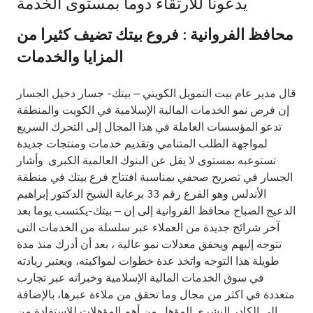
يدعونا للارتقاء دوما بمستوى الخدمة
Ways to bank
محافظ الفروانية : فروع بيتك تضيف كثيرا من
المزايا والخدمات
Tools & Services
قال مدير عام بيت التمويل الكويتي – بيتك- جسار دخيل الجسار
After Sales Services
إن فرص نمو الخدمات المالية الإسلامية في الكويت والمنطقة
تدعو المؤسسات العاملة في هذا المجال إلى التحرك السريع
لمواجهة الطلب المتنامي وتقديم خدمات ومنتجات جديدة
تستوعبه بمستوى لا يقل عن البنوك العالمية الكبرى. وأشار
Contact us
الجسار في تصريح صحفي بمناسبة افتتاح فرع بيتك في منطقة
الأندلس وهو الفرع رقم 33 برعاية الشيخ الدكتور إبراهيم
Branch & ATM locator
الدعيج الصباح محافظ الفروانية إلى إن – بيتك-يكتسب يوما بعد
آخر شرائح جديدة من العملاء عبر سلسلة من الخدمات التى
Germany
تتوجه إليهم ويحقق معدلات نمو عالية ، بعد أن أدرك منذ مدة
طويلة هذا التوجه واتخذ عدة خطوات لمواكبته، ويعتبر ريادته
Malaysia
في سوق الخدمات المالية الإسلامية وخبراته عبر تجارب
متعددة في اكثر من مجال وما تحقق من ملاءة عبرها، بالإضافة
إلى الكادر البشرى المؤهل من أهم المؤهلات للاستفادة من