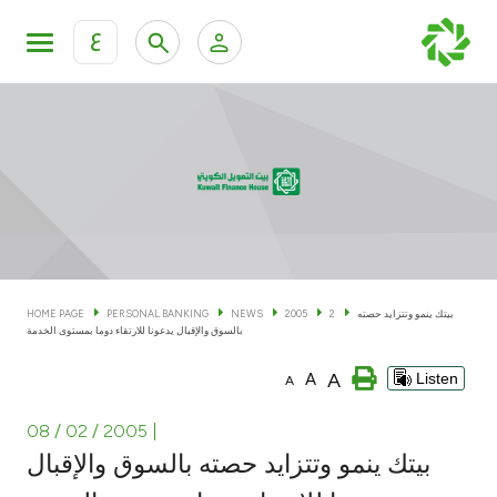
ع
Personal Banking
Private Banking & Wealth Man
KFH Online Personal Banking Services
KFH Online Corporate Banking Services
Accounts
KFH Online Trade Service
Cards
بيتك ينمو وتتزايد حصته
2
2005
NEWS
PERSONAL BANKING
HOME PAGE
بالسوق والإقبال يدعونا للارتقاء دوما بمستوى الخدمة
Banking Tiers
A
A
Listen
A
Financing
08 / 02 / 2005
|
بيتك ينمو وتتزايد حصته بالسوق والإقبال
Investment