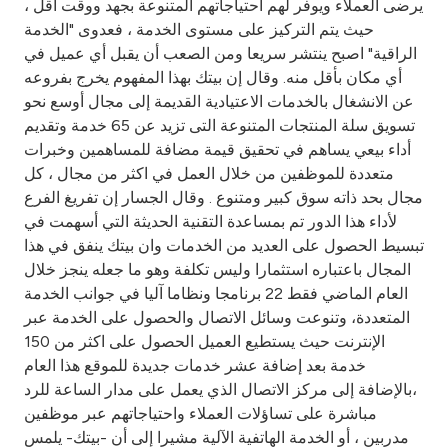
يرضى العملاء ويوفر لهم احتياجاتهم المتنوعة بجهد ووقت اقل ،
حيث يتم التركيز على مستوى الخدمة ، فعدوى "الخدمة
الراقية" اصبح ينتشر سريعا ومن الصعب أن يقبل أي عميل في
أي مكان بأقل منه. وقال إن بيتك بهذا المفهوم يخرج بفروعه
عن الانشغال بالخدمات الاعتيادية القديمة إلى مجال أوسع نحو
تسويق سلة المنتجات المتنوعة التى تزيد عن 65 خدمة وتقديم
أداء بيعي يساهم في تحقيق قيمة مضافة للمساهمين وخبرات
متعددة للموظفين من خلال العمل في اكثر من مجال ، كل
مجال بحد ذاته سوق كبير ومتنوع . وقال الجسار إن تفريغ الفرع
لأداء هذا الدور تم بمساعدة التقنية الحديثة التي أسهمت في
تبسيط الحصول على العديد من الخدمات وان بيتك ينفق في هذا
المجال باعتباره استثمارا وليس تكلفة وهو ما جعله ينجز خلال
العام الماضي فقط 22 برنامجا ونظاما آليا في جوانب الخدمة
المتعددة، وتنوعت وسائل الاتصال والحصول على الخدمة عبر
الإنترنت حيث يستطيع العميل الحصول على اكثر من 150
خدمة بعد إضافة عشر خدمات جديدة للموقع هذا العام
،بالإضافة إلى مركز الاتصال الذي يعمل على مدار الساعة للرد
مباشرة على تساؤلات العملاء واحتياجاتهم عبر موظفين
مدربين ، أو الخدمة الهاتفية الآلية مشيرا إلى أن -بيتك- يلمس