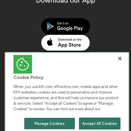
Download our App
Cookie Policy
When you use kfh.com, kfhonline.com, mobile apps and other
KFH websites, cookies are used to personalize and improve
customer experience, and this will help us improve our product
COPYRIGHT © 2026 KUWAIT FINANCE HOUSE. ALL
& services. Select "Accept all Cookies" to agree or "Manage
Cookies" to review. You can find out more about our
RIGHTS RESERVED
Manage Cookies
Accept All Cookies
Terms & Condition
Cookies
Privacy Policy
Chat with us