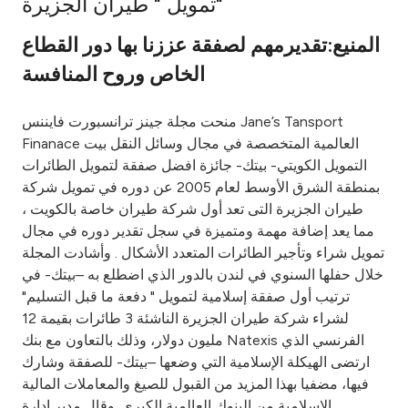
تمويل " طيران الجزيرة"
Ways to bank
المنيع:تقديرمهم لصفقة عززنا بها دور القطاع
الخاص وروح المنافسة
Tools & Services
منحت مجلة جينز ترانسبورت فايننس Jane’s Tansport
After Sales Services
Finanace العالمية المتخصصة في مجال وسائل النقل بيت
التمويل الكويتي- بيتك- جائزة افضل صفقة لتمويل الطائرات
بمنطقة الشرق الأوسط لعام 2005 عن دوره في تمويل شركة
طيران الجزيرة التى تعد أول شركة طيران خاصة بالكويت ،
Contact us
مما يعد إضافة مهمة ومتميزة في سجل تقدير دوره في مجال
تمويل شراء وتأجير الطائرات المتعدد الأشكال . وأشادت المجلة
Branch & ATM locator
خلال حفلها السنوي في لندن بالدور الذي اضطلع به –بيتك- في
ترتيب أول صفقة إسلامية لتمويل " دفعة ما قبل التسليم"
Germany
لشراء شركة طيران الجزيرة الناشئة 3 طائرات بقيمة 12
مليون دولار، وذلك بالتعاون مع بنك Natexis الفرنسي الذي
Malaysia
ارتضى الهيكلة الإسلامية التي وضعها –بيتك- للصفقة وشارك
فيها، مضفيا بهذا المزيد من القبول للصيغ والمعاملات المالية
الإسلامية من البنوك العالمية الكبرى. وقال مدير إدارة