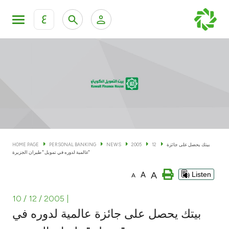
ع
Personal Banking
Private Banking & Wealth Man
KFH Online Personal Banking Services
KFH Online Corporate Banking Services
Accounts
KFH Online Trade Service
Cards
بيتك يحصل على جائزة
12
2005
NEWS
PERSONAL BANKING
HOME PAGE
عالمية لدوره في تمويل " طيران الجزيرة"
Banking Tiers
A
A
Listen
A
Financing
10 / 12 / 2005
|
بيتك يحصل على جائزة عالمية لدوره في
Investment