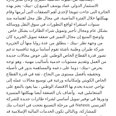
Turkey
الاستثمار الدولي عماد يوسف المنيع إن –بيتك- يعتز بهذه
الجائزة التى جاءت تتويجا لإحدى أهم الصفقات التى أبرمها وقام
Egypt
بهيكلتها خلال الفترة الماضية، في مجال ظل محل اهتمامه منذ
سنوات استقراء لواقع التطورات في سوق النقل ووسائله
UK
بشكل عام ومجال تأجير وتمويل شراء الطائرات بشكل خاص .
واوضح المنيع إن مجال التميز في صفقة تمويل الجريرة كان
من وجهة نظر -بيتك - ينطلق من عدة زوايا منها أن الجزيرة
Kingdom of Bahrain
شركة طيران وطنية ناشئة تقوم أساسا برؤية تنافسية تدعم
تصور قدرة القطاع الخاص الوطني على خوض مجالات جديدة
من العمل وتقديم مستويات خدمية بأساليب مهنية ، وهو توجه
يحرص –بيتك- دوما على دعمه والمساهمة بدور في تأصيله
وتحقيقه بأفضل مستوى من النجاح ، ثقة في قدرة القطاع
الخاص الكويتي وإمكانياته ورغبة في توسيع مجالات عمله إلى
نواحي جديدة يخدم بها الاقتصاد الوطني ، بما يعود بالنفع على
المتعاملين فيه . وأضاف بان الصفقة أيضا بهيكلتها المتميزة
ودورها في توفير تمويل أساسي لشراء طائرات جديدة للشركة
في مرحلة التصنيع نجحت في اجتذاب بنك Natexis الفرنسي
للمشاركة، وبالتالي تكون الخدمات المالية الإسلامية قد