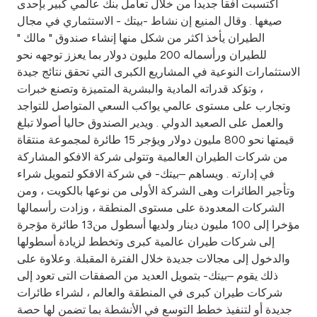
اكتسبت أفقا جديدا من خلال تعامل بنك عالمي كبير بإحدى
صيغها . وقال المنيع إن نشاط -بيتك - الاستثماري في مجال
الطيران يأخذ اكثر من شكل منها إنشاء صندوق " مالك "
للطيران ورأسماله 200 مليون دولار بما يعزز توجهه نحو
الاستثمارات النوعية في المشاريع الكبرى التي تحقق نتائج جيدة
، وتؤكد قدراته المادية والبشرية المتميزة وتصنع خبرات
وتجارب على مستوى عالمي يواكب السعي المتواصل للتواجد
والعمل على الصعيد الدولي . ويدير الصندوق حاليا أصولا تبلغ
قيمتها نحو 800 مليون دولار ويؤجر 15 طائرة لمجموعة منتقاة
من شركات الطيران العالمية وتتولى شركة الافكو المشاركة
في إدارته . ويساهم –بيتك- في شركة الافكو لتمويل شراء
وتأجير الطائرات وهى الشركة الأولى من نوعها بالكويت ، ومن
الشركات المعدودة على مستوى المنطقة ، وزادت رأسمالها
مؤخرا إلى 100 مليون دينار ولديها أسطول من13 طائرة مؤجرة
إلى شركات طيران عالمية كبرى وتخطط لزيادة أسطولها
والدخول إلى مجالات جديدة خلال الفترة المقبلة. وعلاوة على
ذلك يقوم –بيتك- بتمويل العديد من الصفقات التى تعود إلى
شركات طيران كبرى في المنطقة والعالم ، لشراء طائرات
جديدة أو لتنفيذ خطط التوسع في الأنشطة بما تضمن لها حصة