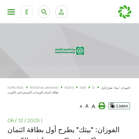
ع
Personal Banking
Private Banking & Wealth Man
KFH Online Personal Banking Services
KFH Online Corporate Banking Services
Accounts
KFH Online Trade Service
Cards
الفوزان: "بيتك" يطرح أول
12
2005
NEWS
PERSONAL BANKING
HOME PAGE
بطاقة ائتمان (كومباني اكسبنس) في الكويت
Banking Tiers
A
A
Listen
A
Financing
06 / 12 / 2005
|
الفوزان: "بيتك" يطرح أول بطاقة ائتمان
Investment