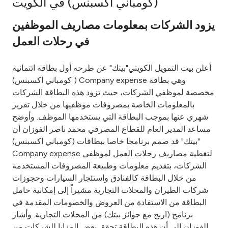
(كومباني اكسبنس) في الكويت
Ways to bank
يزود الشركات بمعلومات مصاريف الموظفين
في رحلات العمل
Tools & Services
أعلن بيت التمويل الكويتي"بيتك" عن طرحه أول بطاقة ائتمانية
After Sales Services
( كومباني اكسبنس) Company expense وهي بطاقة
مخصصة لموظفي الشركات، حيث تزود هذه البطاقة الشركات
بالمعلومات الخاصة بمصروفات موظفيها من خلال تقرير
شهري عنها بموجب البطاقة التي يستخدمها الموظف. وأوضح
Contact us
مساعد المدير العام للقطاع المصرفي محمد ناصر الفوزان أن
"بيتك" قد صمم برنامجا خاصا ببطاقات (كومباني اكسبنس)
Branch & ATM locator
Company expense لتغطية مصاريف رحلات العمل لموظفي
الشركات، بتقديم معلومات وطبيعة المصروفات المستخدمة
Germany
من خلال البطاقة كالفنادق واستئجار السيارات وحجوزات
شركات الطيران والمحلات التجارية مشيراً إلى إمكانية حامل
Malaysia
البطاقة من الاستفادة من العروض والخصومات المقدمة في
برنامج (اربح مع جوائز بيتك) من المحلات التجارية. وأشار
الفوزان إلى أن هذه البطاقة تحقق بعض المزايا للشركات من