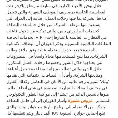
Turkey
خلال توفير الأعباء الإدارية في متابعة ما يتعلق بالإجراءات
المحاسبية الخاصة بمصاريف الموظف الشهرية والتي تتحمل
Egypt
أعباءها الشركة بما فيها رحلات العمل، إضافة إلى المزايا التي
يستفيد منها موظف الشركة من خلال حمله هذه البطاقة
UK
كخدمات البرايورتي باس، والتي تمكنه من دخول قاعات
الخدمات الخاصة VIP في المطارات العالمية باعتبارها إحدى
البطاقات البلاتينية المتميزة. وذكر الفوزان أن البطاقة الائتمانية
Kingdom of Bahrain
الجديدة تتمتع بحدود استخدام عالية وفق ملاءة وطلب
الشركات،مما يتيح لمستخدميها مجالاً واسعاً في المصروفات
التي يحتاجها خلال الشهر وخصوصا رحلات العمل المتكررة
خلال الشهر والتي تتطلب ميزانية مضاعفة تتحمل أعباءها
ومتابعتها الشركة. وأفاد أن البطاقات الائتمانية التي يقدمها
"بيتك" تتميز بدرجة عالية من الأمان في التعامل وكذلك القبول
في مختلف المحلات التجارية المعتمدة في شتى أنحاء العالم،
منوها بالسعي الدائم من "بيتك" إلى مواكبة التطور التكنولوجي
المستمر .
وأشار الفوزان إلى أن حامل البطاقة
عروض متميزة
يتمكن من الانضمام إلى برنامج –اربح مع جوائز بيتك- والذي
تبلغ إجمالي جوائزه السنوية 100 ألف دينار ويتم تنظيمها كل