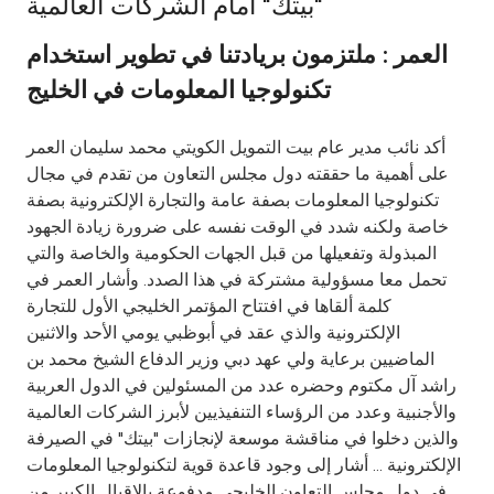
"بيتك" أمام الشركات العالمية
Ways to bank
العمر : ملتزمون بريادتنا في تطوير استخدام
تكنولوجيا المعلومات في الخليج
Tools & Services
أكد نائب مدير عام بيت التمويل الكويتي محمد سليمان العمر
After Sales Services
على أهمية ما حققته دول مجلس التعاون من تقدم في مجال
تكنولوجيا المعلومات بصفة عامة والتجارة الإلكترونية بصفة
خاصة ولكنه شدد في الوقت نفسه على ضرورة زيادة الجهود
المبذولة وتفعيلها من قبل الجهات الحكومية والخاصة والتي
Contact us
تحمل معا مسؤولية مشتركة في هذا الصدد. وأشار العمر في
كلمة ألقاها في افتتاح المؤتمر الخليجي الأول للتجارة
Branch & ATM locator
الإلكترونية والذي عقد في أبوظبي يومي الأحد والاثنين
الماضيين برعاية ولي عهد دبي وزير الدفاع الشيخ محمد بن
Germany
راشد آل مكتوم وحضره عدد من المسئولين في الدول العربية
والأجنبية وعدد من الرؤساء التنفيذيين لأبرز الشركات العالمية
Malaysia
والذين دخلوا في مناقشة موسعة لإنجازات "بيتك" في الصيرفة
الإلكترونية ... أشار إلى وجود قاعدة قوية لتكنولوجيا المعلومات
في دول مجلس التعاون الخليجي مدفوعة بالإقبال الكبير من