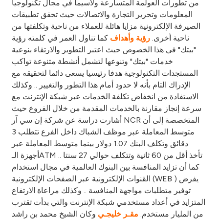
من تطورات العولمة المتسارعة ولاسيما في مجال تكنولوجيا
المعلومات وتحرير التجارة والاتصالات حيث تحقق تطبيقات
الصيرفة الإلكترونية مزايا هائلة للعملاء من ناحية وتكلفتها من
ناحية أخرى.
كما تناول العمر في كلمته رؤية
رؤية وأهداف
"بيتك" في هذا الخصوص حيث اعتبر التطوير والارتقاء بنوعية
خدمات "بيتك" وتنوعها لتشمل أنشطة متنوعة تواكب
المستجدات التكنولوجية هدفا رئيسيا يسعى دائما لتحقيقه مع
الإدراك التام بأنه لا حدود أمام هذا التطور والتغيير .. وكذلك
الاستفادة من انخفاض تكلفة الخدمات عبر شبكة الإنترنت مع
سرعة إنجاز مقارنة بالخدمات المقدمة من خلال الفروع حيث
أشارت دراسة عن شركة إن سي آر NCR المتخصصة إلى أن
متوسط المعاملة عبر موظف الشباك داخل الفرع تتطلب 3
دقائق وتكلف البنك 1.07 دولار بينما متوسط المعاملة عبر
أجهزة الـATM تأخذ أقل من 60 ثانية وتتكلف حوالي 27 سنتا ..
كما أن تزايد المنافسة بين البنوك العالمية في مجال استخدام
القنوات الإلكترونية عبر الصفحات الإلكترونية (WEB ) يفرض
توفير متطلبات مواجهة المنافسة .. وكذلك مراعاة الارتفاع
المتزايد في أعداد مستخدمي شبكة الإنترنت والتي بدأت تقترب
من المليار مستخدم.
وكان الشيخ محمد بن راشد
مقـر خليجـي