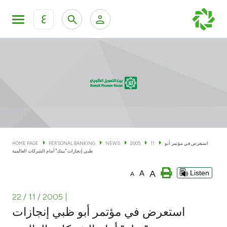
ع
Personal Banking
Private Banking & Wealth Man
KFH Online Personal Banking Services
KFH Online Corporate Banking Services
Accounts
KFH Online Trade Service
Cards
استعرض في مؤتمر أبو
11
2005
NEWS
PERSONAL BANKING
HOME PAGE
ظبي إنجازات "بيتك" أمام الشركات العالمية
Banking Tiers
A
A
Listen
A
Financing
22 / 11 / 2005
|
استعرض في مؤتمر أبو ظبي إنجازات
Investment