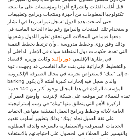
Turkey
قبل أغلب الفئات والشرائح أفرادا ومؤسسات على ما تنتجه
تكنولوجيا المعلومات من أجهزة ومنتجات وبرامج وتطبيقات
Egypt
حتى أصبحت هذه الدول تسجل نموا سريعا في انتشار
واستخدام تلك المنتجات والبرامج رغم بقاء الحاجة الماسة في
UK
دفعها قدما في المجالات التي تحقق تطورا للدول وشعوبها
وذلك وفق رؤى وخطط مدروسة .. وأن ترتبط بخطط التنمية
التي تعدها حكومات دول المنطقة سواء في الإطار الداخلي أو
Kingdom of Bahrain
في إطارها الإقليمي.
وكانت وزيرة الاقتصاد
دور رائــد
والتخطيط الإماراتية لبنى بنت خالد القاسمي قد وجهت دعوة
إلى "بيتك" لاستعراض تجربته في مجال الصيرفة الإلكترونية e-
banking والذي سجل فيه إنجازات كبيرة أهلته لأن يكون
المؤسسة الرائدة في هذا المجال بوجود أكثر من 140 خدمة
تقدم للعملاء عبر موقعه على شبكة الإنترنت . وأوضح العمر أن
الركيزة الأهم التي ينطلق منها "بيتك" في رسم إستراتيجيته
العامة لأدائه وخطط وبرامج العمل المنبثقة منها هي الحفاظ
على ثقة العميل تجاه "بيتك" وذلك بتطوير أسلوب تقديم
الخدمات المصرفية والاستثمارية بالسرعة والدقة المطلوبة
والتيسير على العملاء في الحصول على احتياجاتهم بالاستفادة