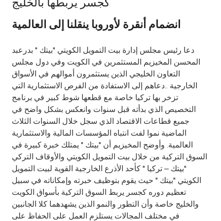
كجسر يربطها بالخليج
Ways to bank
انضمام أنقرة لأوروبا ينقلنا إلى العالمية
Tools & Services
دعا رئيس مجلس إدارة بيت التمويل الكويتي "بيتك " بدرعبد
المحسن المخيزيم المستثمرين في الكويت وفي دول مجلس
After Sales Services
التعاون الخليجي الذين يستثمرون أموالهم في الأسواق
الخارجية ..دعاهم إلى الاستفادة من الفرص الاستثمارية التي
تزخر بها تركيا خاصة مع قطعها شوط كبير في برنامج
التخصيص الذي بدأته قبل سنوات وانعكس بشكل واضح في
Contact us
جميع قطاعات الاقتصاد الذي سجل خلال السنوات الثلاث
الماضية نموا لفت انتباه المؤسسات المالية والاستثمارية
Branch & ATM locator
العالمية. وأوضح المخيزيم أن "بيتك " يمتلك خبرة كبيرة في
السوق التركية من خلال بيت التمويل الكويتي والأوقاف التركي
Germany
"بيتك – تركيا " كأحد الأذرع الخارجية القوية لبيت التمويل
الكويتي "بيتك " حيث يقوم بتوظيف خبرته وإمكاناته في سبيل
تعظيم دوره كجسر يربط السوق التركية بأسواق الكويت
Malaysia
والخليج خاصة وأن التطور والنمو الذين يشهدهما كلا الجانبين
في مختلف المجالات يستلزم العمل على الحفاظ على