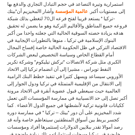
Turkey
استمرارية وتيرة التصاعد في حجم التبادل التجاري والدفع بها
إلى مستويات أكبر.
وأشار االمخيزيم أن"بيتك
عالمية المؤسسة
Egypt
-تركيا " يستعد قريبا لفتح فرعه ال70 لتغطي بذلك شبكة
فروعه جميع المناطق والأقاليم التركية وهو ما يضمن له تحقيق
هدفه بزيادة حصته السوقية الحالية التي جعلته واحدا من أكبر
UK
البنوك الإسلامية في تركيا ، منوها بالتطورات الإيجابية في
الاقتصاد التركي في ظل الحكومة الحالية خاصة إفساح المجال
Kingdom of Bahrain
أمام القطاع الخاص وسياسة التخصيص لبعض الشركات
الكبرى مثل شركة الاتصالات "تركش تيليكوم" وشركة تكرير
النفط توبراس ، مشيرا إلى أن انضمام تركيا إلى الاتحاد
الأوروبي سيساعد ويسهل كثيرا في تنفيذ خطط البنك الرامية
إلى الانتقال من الإقليمية المتمثلة في تركيا ودول الجوار إلى
العالمية حيث سيعطي قبول عضوية أنقرة في الاتحاد مرونة
أكبر تصل إلى حد الانسيابية في ممارسة المؤسسات التي تعمل
ككيانات قانونية تركية لأنشطتها في جميع الدول الأعضاء . كما
شدد المخيزيم على أن دور "بيتك – تركيا " في ممارسة دوره
كجسر يربط بين أسواق المنطقتين سيتعاظم خاصة وأنه قد
رصد أموالا تقدر ببلايين الدولارات إستثمرها أفراد ومؤسسات
خليجية في تركيا وسجلت استثماراتهم تلك زيادة واضحة في