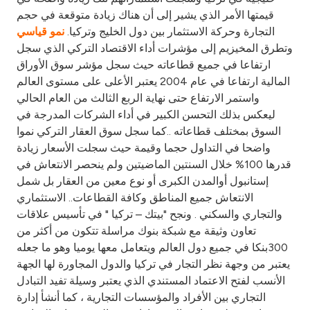
قيمتها الأمر الذي يشير إلى أن هناك زيادة متوقعة في حجم
التجارة وحركة الاستثمار بين دول الخليج وتركيا.
نمو قياسي
وتطرق المخيزيم إلى مؤشرات أداء الاقتصاد التركي الذي سجل
ارتفاعا في جميع قطاعاته حيث سجل مؤشر سوق الأوراق
المالية ارتفاعا في عام 2004 يعتبر الأعلى على مستوى العالم
واستمر الارتفاع حتى نهاية الربع الثالث من العام الحالي
ليعكس بذلك التحسن الكبير في أداء الشركات المدرجة في
السوق بمختلف قطاعاته ..كما سجل سوق العقار التركي نموا
واضحا في التداول حجما وقيمة حيث سجلت الأسعار زيادة
قدرها 100% خلال السنتين الماضيتين ولم ينحصر الانتعاش في
إستانبول أوالمدن الكبرى أو نوع معين من العقار بل شمل
الانتعاش جميع المناطق وكافة القطاعات.. الاستثماري
والتجاري والسكني . ونجح "بيتك – تركيا " في تأسيس علاقات
تعاون وثيقة مع شبكة بنوك مراسلة تتكون من أكثر من
300بنكا في جميع دول العالم ويتعامل معها يوميا وهو ما جعله
يعتبر من وجهة نظر التجار في تركيا والدول المجاورة لها الجهة
الأنسب لفتح الاعتماد المستندي الذي يعتبر وسيلة تفيد التبادل
التجاري بين الأفراد والمؤسسات التجارية ، كما أنشأ إدارة