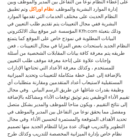
على إعطاء النظام نوعا من التفاعل بين المدير والموظف وبين
إدارة الموارد البشرية والموظف.
وتم تطبيق
نظام اوراكل
النظام الحديث على مختلف الخدمات التي تقدمها الموارد
البشرية ففي مجال التعيينات يتم تقديم طلب التعيين في
المؤسسة عبر موقع بيتك الالكتروني Kfh.com وذلك بتعبئة
البيانات المطلوبة في نموذج خاص على الموقع كما يتمتع
النظام الجديد باستحداث بعض المزايا في مجال التعيينات ، فعن
طريقه يتم معرفة كافة بيانات المقابلات الشخصية من أسئلة
وإجابات علاوة على إتاحة معرفة موقف طلب التعيين
للمستخدم ، وكذلك معرفة الأعداد التي تحتاجها الإدارات
بالإضافة إلى عمل خطة متكاملة للتعيينات وتحديد الميزانية
المستقبلية لاستيعاب أعداد المتقدمين ومقارنة متطلبات أي
وظيفة بقدرات شاغلها عن طريق الرسم البياني . وفي مجال
تقييم الأداء الوظيفي يتم توثيق توقعات الأداء ومشاكله بالإضافة
إلى نتائج التقييم ، ويكون متاحا للموظف والمدير بشكل متصل
ومفصل مما يحقق نوعا من التفاعل بين المدير والموظف في
تحديد الأهداف المتوقعة والمستمرة لتحسين الأداء. وفي مجال
التطوير والتدريب فهناك عدة مزايا للنظام الجديد منها تصميم
نظام خاص بإدارة الميزانية المخصصة للتدريب وكذلك طرح