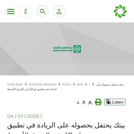
ع
Personal Banking
Private Banking & Wealth Man
KFH Online Personal Banking Services
KFH Online Corporate Banking Services
Accounts
KFH Online Trade Service
Cards
بيتك يحتفل بحصوله على
1
2005
NEWS
PERSONAL BANKING
HOME PAGE
الريادة في تطبيق اوراكل في الشرق الأوسط
Banking Tiers
A
A
Listen
A
Financing
04 / 01 / 2005
|
بيتك يحتفل بحصوله على الريادة في تطبيق
Investment