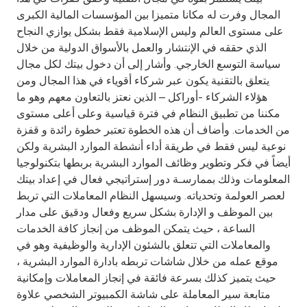
Turkey
المجال وفرت له مكانا متميزا بين المؤسسات المالية الكبرى
على مستوى العالم وليس الإسلامية فقط بشكل يوازي النجاح
Egypt
الذي حققه في الإنتشار والعمل بالأسواق الدولية من خلال
سياسة التوسع الخارجي. وأشار إلى أن دخول بيتك لكل مجال
UK
يتعلق بالتقنية يكون عبر شركاء أقوياء في هذا المجال ومن
هؤلاء الشركاء -أوراكل – الذين نعتز بالتعاون معهم وهو ما
مكننا من تطبيق النظام في فترة قياسية وعلى أعلى مستوى
Kingdom of Bahrain
من الخدمات. وأضاف أن هذه الخطوة تعتبر خطوة رائدة و قفزة
نوعية ليس فقط في طريقة أداء أنشطة الموارد البشرية ولكن
أيضاً في فكر وتطوير وظائف الموارد البشرية بربطها بتكنولوجيا
المعلومات وذلك بممارسـة دور إستراتيجي فعال في إعداد بيتك
لعصر العولمة وتحدياته. وسيسهل النظام المعاملات التي تربط
بين الموظف و الإدارة بشكل سريع وفعال ودقيق على مدار
الساعة ، حيث يتمكن الموظف من إنجاز كافة الخدمات
والمعاملات التي تتعلق بالشئون الإدارية والوظيفية وهو في
موقع عمله من خلال شاشات تربطه بادارة الموارد البشرية ،
حيث يتميز كذلك بسرعة فائقة في إنجاز المعاملات وإمكانية
متابعة سير المعاملة على شاشة الكمبيوتر الشخصي علاوة