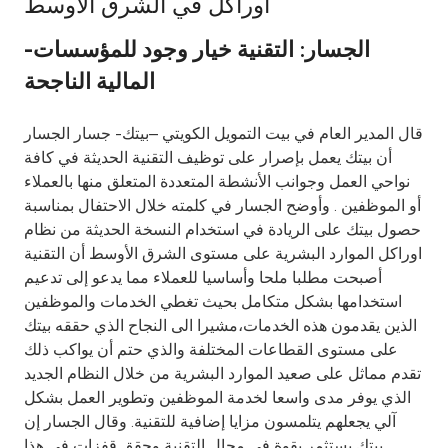
اوراكل في الشرق الأوسط
Ways to bank
-الجسار: التقنية خيار وجود للمؤسسات
المالية الناجحة
Tools & Services
قال المدير العام في بيت التمويل الكويتي –بيتك- جسار الجسار
After Sales Services
أن بيتك يعمل بإصرار على توظيف التقنية الحديثة في كافة
نواحي العمل وجوانب الأنشطة المتعددة المتعلق منها بالعملاء
أو الموظفين . وأوضح الجسار في كلمته خلال الاحتفال بمناسبة
حصول بيتك على الريادة في استخدام النسخة الحديثة من نظام
Contact us
اوراكل الموارد البشرية على مستوى الشرق الأوسط أن التقنية
أصبحت مطلبا ملحا وأساسيا للعملاء مما يدعو إلى تدعيم
Branch & ATM locator
استخدامها بشكل متكامل بحيث تغطي الخدمات والموظفين
الذين يقدمون هذه الخدمات،مشيرا الى النجاح الذي حققه بيتك
Germany
على مستوى القطاعات المختلفة والذي حتم أن يواكب ذلك
تقدم مماثل على صعيد الموارد البشرية من خلال النظام الجديد
Malaysia
الذي يوفر مدى واسعا لخدمة الموظفين وتطوير العمل بشكل
آلي يجعلهم يتلمسون مزايا إضافية للتقنية. وقال الجسار إن
بيتك يستثمر بقوة في مجال التقنية وحقق قفزات في هذا