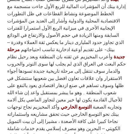
Turkey
إدارة بيتك أن المؤشرات المالية للربع الأول جاءت منسجمة مع
الخطط الموضوعة ونشاط القطاعات في ظل التطورات
Egypt
الاقتصادية المحلية والدولية وأشار إلى العديد من المؤشرات
الإيجابية الأخرى في ميزانية الربع الأول استمرارا للفترات
UK
السابقة ومنها الزيادة في حجم الأصول والارتفاع في الودائع
الذي تجاوز حدود المليارى دينار ما يعكس ثقة العملاء وقدرة –
بيتك- على تقديم أوعية ادخارية تناسب احتياجاتهم
مرحلة
Kingdom of Bahrain
وأعرب المخيزيم عن ثقته بان المنطقة وبعد رحيل نظام
جديدة
حكم البعث في العراق الذي لم يجلب لها سوى التوتر والحروب
والدمار سوف تنتقل إلى مرحلة تاريخية جديدة تسودها أجواء
الاستقرار وان علاقات تعاون افضل بين شعوبها ستتشكل في
ظلها وسوف تساهم في صنع ازدهار اقتصادي يعود بالنفع على
شعوب المنطقة .. وهو ما يبشر بمستقبل واعد إن شاء الله
للأجيال القادمة يكون لها خير معين لتجاوز الماضي بكل آلامه
وتجاربه الصعبة
وأكد المخيزيم نجاح توجهات
التوسع الخارجي
بيتك نحو التوسع الخارجي حيث تحقق مشاريعه واستثماراته
نجاحا كبيرا على كافة الأصعدة ، مشيرا إلى أن بيت التمويل
الكويتي – البحرين وهو مصرف إسلامي يقدم خدمات شاملة