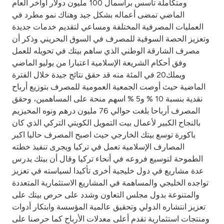
ومتكاملة تأسس برأسمال 100 مليون دولار أواخر العام
الماضي تمضى أعماله بشكل جيد وهناك نمو مطرد في
العمليات المصرفية المختلفة ومساعي لتقديم خدمات جديدة
وتعزيز الحصة السوقية للمصرف في السوق البحريني وذكر أن
مصرف الشارقة الوطني الذي ساهم بيتك في تحويله للعمل
وفق أحكام الشريعة الإسلامية اعتبارا من يوليو الماضي
ويملك20 في المئة منه قد حقق نتائج جيدة خلال الفترة
الماضية حيث أوصت الجمعية العمومية للمصرف بتوزيع أرباح
نقدية بنسبة 10 % و5 % اسهم منحة على المساهمين، وحقق
المصرف أرباحا بلغت حوالي 76 مليون درهم ونوه المخيزيم
بالنجاح الكبير لأعمال بيت التمويل الكويتي التركي الذي كان
باكورة توسع بيتك الخارجي حيث اصبح المصرف حاليا اكبر
المصارف الإسلامية تعمل في تركيا ويجرى تنفيذ خطته
الطموحة لتوسيع فروعه في أنحاء تركيا وقال أن بيتك يدرس
عدة مشاريع في دول خليجية أخرى تأكيدا لسياسته في تعزيز
تواجده الخليجي والمساهمة في المشاريع الاستثمارية المتعددة
والمتنوعة بدول مجلس التعاون وشدد على حرص بيتك على
تعزيز انتشاره الدولي وتحقيق عالمية المؤسسة وابتكار أدوات
ومنتجات استثمارية تقدم أعلى معدلات الأرباح كما حرصنا على