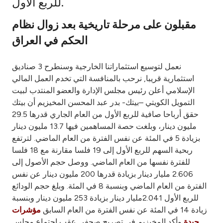
للربع الأول.
Ways to bank
مقبلون على مرحلة تاريخية بعد زوال نظام
الحكم في العراق
Tools & Services
نعمل لتوسيع استثماراتنا الخارجية وسنطرح 3 صناديق
After Sales Services
استثمارية قريبا, نرحب بالمنافسة التي تخدم العمل المالي
الإسلامي أعلن رئيس مجلس الإدارة والعضو المنتدب لبيت
التمويل الكويتي –بيتك- بدر عبد المحسن المخيزيم أن بيتك
حقق أرباحا صافية للربع الأول من العام الجاري قدرها 29.5
Contact us
مليون دينار، وبلغت حصة المساهمين فيها 13.7 مليون دينار
بزيادة 5 في المئة عن نفس الفترة من العام الماضي. لترتفع
Branch & ATM locator
ربحية السهم للربع الأول إلى 19 فلسا مقارنة مع 18 فلسا
للفترة نفسها من العام الماضي. ووصل حجم الأصول إلى
Germany
2.606 مليار دينار بزيادة قدرها 200 مليون دينار عن نفس
الفترة من العام الماضي وبنسبة 8 في المئة. وبلغ حجم الودائع
Malaysia
للربع الأول 2.041مليار دينار بزيادة 253 مليون دينار وبنسبة
زيادة 14 في المئة عن نفس الفترة من العام السابق
مؤشرات
وأكد المخيزيم في تصريح صحفي عقب اجتماع مجلس
جيدة