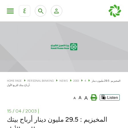
ع
Personal Banking
Private Banking & Wealth Man
KFH Online Personal Banking Services
KFH Online Corporate Banking Services
Accounts
KFH Online Trade Service
Cards
المخيزيم : 29.5 مليون دينار
4
2003
NEWS
PERSONAL BANKING
HOME PAGE
أرباح بيتك للربع الأول.
Banking Tiers
A
A
Listen
A
Financing
15 / 04 / 2003
|
المخيزيم : 29.5 مليون دينار أرباح بيتك
Investment