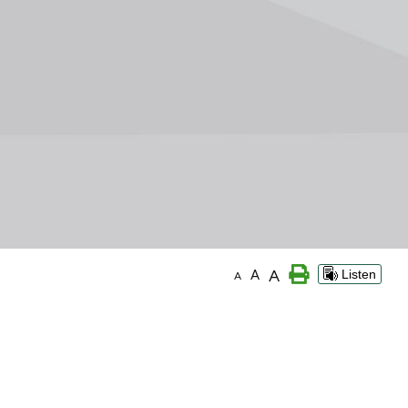
A
A
Listen
A