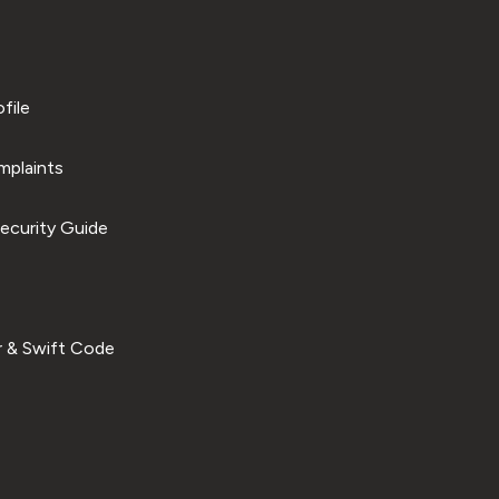
file
plaints
ecurity Guide
 & Swift Code