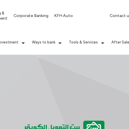
g &
Corporate Banking
KFH Auto
Contact u
ment
Investment
Ways to bank
Tools & Services
After Sal