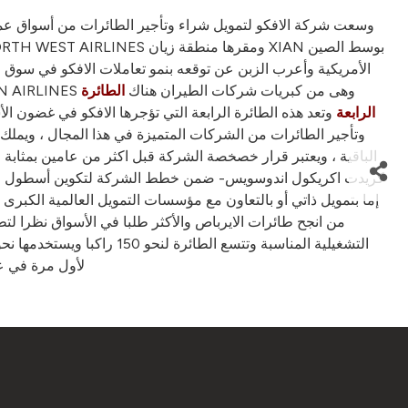
وسعت شركة الافكو لتمويل شراء وتأجير الطائرات من أسواق عمل
حيث يحظى هذا النشاط بنمو مطرد فيه مشيرا إلى أن الشركة المستأجرة للطائرة تتبع مجموعة تشاينا ايسترن ايرلاينز CHINA EASTERN AIRLINES وهى من كبريات شركات الطيران هناك
الطائرة
وتعد هذه الطائرة الرابعة التي تؤجرها الافكو في غضون ا
الرابعة
الباقية ، ويعتبر قرار خصخصة الشركة قبل اكثر من عامين بمثابة ا
لأول مرة في عام 1988 وتستطيع الطيران لمدة خمس ساعات متواصلة عليها طلبات شراء مستقبلية لدى الشركة المصن