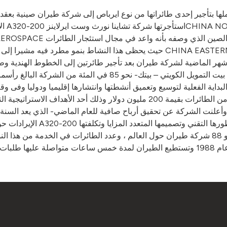
ها بتأجير إحدى طائراتها من نوع ايرباص إلى شركة طيران صينية بعق
الإد
لأشهر الماضية لشركة طيران بعد تأجير طائرتين إلى الخطوط الهندية وط
لبداية الفعلية لتوسيع وتعميق أنشطتها وانتشارها إقليميا ودوليا وفى
الإيرادات حوالي 5.3 مليون د
عة تصل إلى حوالي 500 طائرة