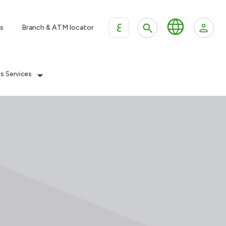
ع
s
Branch & ATM locator
es Services