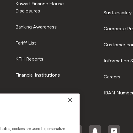
Kuwait Finance House
Disclosures
Sustainability
Banking Awareness
Corporate Pro
Tariff List
Customer com
KFH Reports
Information S
Financial Institutions
Careers
IBAN Number
ites, cookies are used to personalize