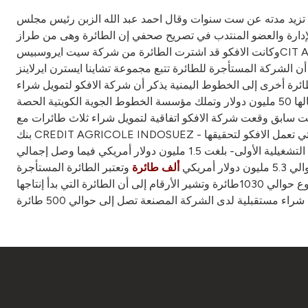
د تزيد مدته عن ست سنوات وقال احمد عبد الله الزبن رئيس مجلس
ارة والعضو المنتدب في تصريح صحفي إن الطائرة وهى من طراز A320-200 استأجرتها شركة تشاينا نورث وست ايرلاينزCHINA NORTH WEST AIRLINES ومقرها منطقة زيان XIAN بوسط الصين
وكانت الافكو قد اشترت الطائرة من شركة سيت ايروسبيسCIT AEROSPACE الأمريكية وأعرب الزبن عن توقعه بنمو تعاملات الافكو في سوق الصين الذي وصفه بأنه واعد في مجال استئجار الطائرات
ائرة أخرى إلى الخطوط اليمنية يذكر أن شركة الافكو لتمويل شراء
وتأجير الطائرات من الشركات المتميزة في هذا المجال ، ويملك بيت التمويل الكويتي – بيتك- نحو 85 في المئة من الشركة البالغ رأسمالها 50 مليون دولار وتملك مؤسسة الخطوط الجوية الكويتية الحصة
 وقت سابق وقعت شركة الافكو اتفاقية لتمويل شراء ثلاث طائرات مع
بنك CREDIT AGRICOLE INDOSUEZ - كريدت اكريكول اندوسويس- ضمن خطط الشركة لتكوين أسطول من الطائرات بقيمة 200 مليون دولار وذلك أحد الأهداف الاستراتيجية التي تعمل الافكو لتحقيقها
إما بتمويل ذاتي أو بالتعاون مع مؤسسات التمويل العالمية الكبرى وأعلنت الشركة عن تحقيق أرباح صافية للعام الماضي- الذي يعد السنة التشغيلية الأولى- بلغت 1.5 مليون دولار أمريكي فيما وصل إجمالي
ولار أمريكي
وتعتبر الطائرة المستأجرة A320-200 من انجح طائرات الايرباص والأكثر طلبا في الأسواق نظرا لتطورها التقني وتصميمها المتعدد المزايا وتكلفتها
ألف طائرة
التشغيلية المناسبة وتتسع الطائرة لنحو 150 راكبا ويستخدمها نحو 88 شركة طيران حول العالم ، وعدد الطائرات في الخدمة من هذا النوع حوالي 1030طائرة وتشير الأرقام إلى أن الطائرة التي بدأ إنتاجها