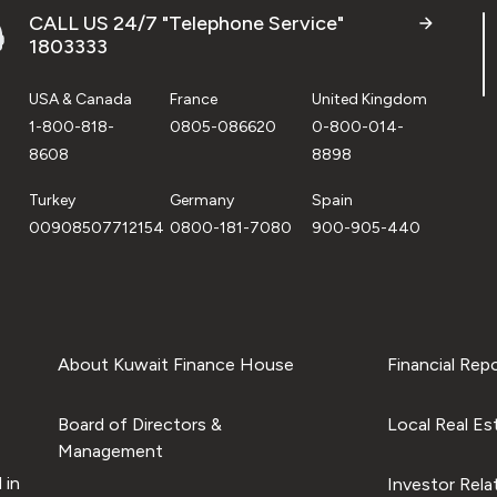
CALL US 24/7 "Telephone Service"
1803333
USA & Canada
France
United Kingdom
1-800-818-
0805-086620
0-800-014-
8608
8898
Turkey
Germany
Spain
00908507712154
0800-181-7080
900-905-440
About Kuwait Finance House
Financial Rep
Board of Directors &
Local Real Es
Management
 in
Investor Rela