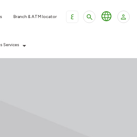
ع
s
Branch & ATM locator
es Services