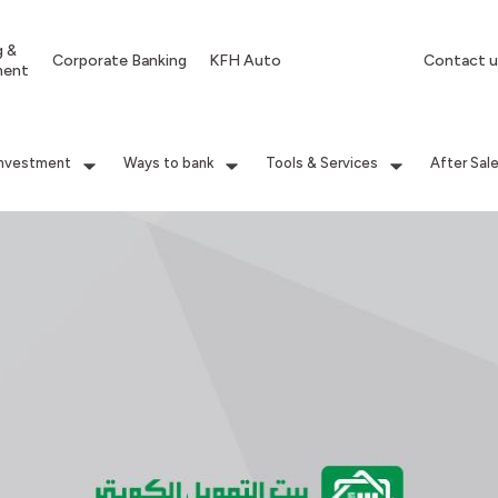
g &
Corporate Banking
KFH Auto
Contact u
ment
Investment
Ways to bank
Tools & Services
After Sal