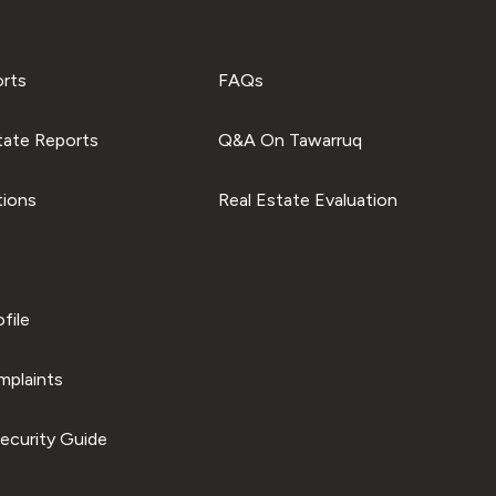
orts
FAQs
tate Reports
Q&A On Tawarruq
tions
Real Estate Evaluation
file
plaints
ecurity Guide