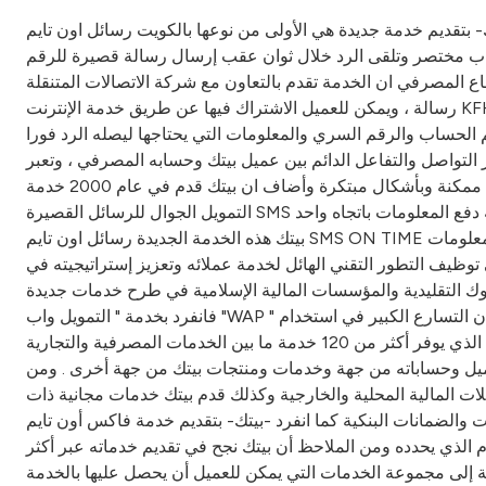
ولى من نوعها بالكويت رسائل اون تايم SMS ON TIME مع مجموعة من عملائه ، حيث تتيح هذه الخدمة للعملاء التعامل مع حساباتهم المصرفية
ساب مختصر وتلقى الرد خلال ثوان عقب إرسال رسالة قصيرة للرقم
دم بالتعاون مع شركة الاتصالات المتنقلة MTC وهى مجانية من قبل بيتك فيما تحتسب MTC 50 فلس عن كل
رسالة ، ويمكن للعميل الاشتراك فيها عن طريق خدمة الإنترنت KFH.COM أوالخدمة الهاتفية 803333 أو كافة الفروع المصرفية واوضح الفوزان ان العميل بعد اشتراكه في الخدمة يحصل على رقم سرى
لحساب والرقم السري والمعلومات التي يحتاجها ليصله الرد فورا
 التواصل والتفاعل الدائم بين عميل بيتك وحسابه المصرفي ، وتعبر
عن الاهتمام المتنامي من قبل بيتك باستخدام التقنية الحديثة ووسائل الاتصال المتطورة في الوفاء بطموحات العملاء وتقديم أرقى خدمة ممكنة وبأشكال مبتكرة وأضاف ان بيتك قدم في عام 2000 خدمة
التمويل الجوال للرسائل القصيرة SMS بطريقة دفع المعلومات باتجاه واحدPUSH DATA حيث يستطيع العميل الحصول على تفاصيل حساباته بناء على تعليماته المسبقة من خلال الهاتف النقال ، والآن يقدم
بيتك هذه الخدمة الجديدة رسائل اون تايم SMS ON TIME بنظام الدفع والسحب للمعلوماتPUSH & PULL DATA التي توفر آلية للتفاعل ما بين العميل وبيتك فيرسل طلبه على شكل رسالة قصيرة ويتلقى
وظيف التطور التقني الهائل لخدمة عملائه وتعزيز إستراتيجيته في
وك التقليدية والمؤسسات المالية الإسلامية في طرح خدمات جديدة
فانفرد بخدمة " التمويل واب "WAP " و(التمويل الجوال) ليتمكن العميل من إجراء بعض العمليات المصرفية باستخدام الهاتف النقال . ولم تتوقف حدود التقنية عند ذلك إذ أن التسارع الكبير في استخدام
الإنترنت فرض نفسه ، وأتاح فرصة التغلب على عوائق المكان والزمان عند إجراء العمليات المصرفية ، فقدم -بيتك- موقعه المتكامل الذي يوفر أكثر من 120 خدمة ما بين الخدمات المصرفية والتجارية
العميل وحساباته من جهة وخدمات ومنتجات بيتك من جهة أخرى . ومن
ات المالية المحلية والخارجية وكذلك قدم بيتك خدمات مجانية ذات
نفرد -بيتك- بتقديم خدمة فاكس أون تايم-FAX ON TIME التي تعد الأولى من نوعها التي
ذي يحدده ومن الملاحظ أن بيتك نجح في تقديم خدماته عبر أكثر
مة التمويل الهاتفية 803333 بإضافة الخدمات التجارية والعقارية إلى مجموعة الخدمات التي يمكن للعميل أن يحصل عليها بالخدمة