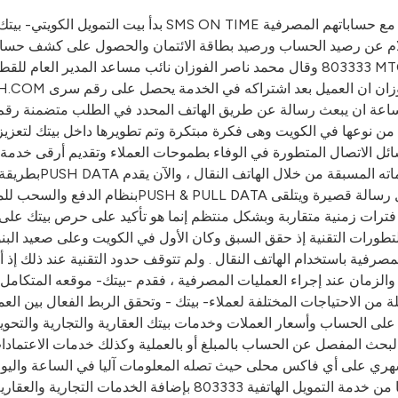
بدأ بيت التمويل الكويتي- بيتك- بتقديم خدمة جديدة هي الأ
لإستعلام عن رصيد الحساب ورصيد بطاقة الائتمان والحصول على كشف ح
803333 وقال محمد ناصر الفوزان نائب مساعد المدير العام للقطاع المصرفي ان الخدمة تق
اعة ان يبعث رسالة عن طريق الهاتف المحدد في الطلب متضمنة رقم ا
ى من نوعها في الكويت وهى فكرة مبتكرة وتم تطويرها داخل بيتك لتعزيز
 فترات زمنية متقاربة وبشكل منتظم إنما هو تأكيد على حرص بيتك على ت
تطورات التقنية إذ حقق السبق وكان الأول في الكويت وعلى صعيد البن
لة من الاحتياجات المختلفة لعملاء- بيتك - وتحقق الربط الفعال بين 
ى الحساب وأسعار العملات وخدمات بيتك العقارية والتجارية والتحويل
ث المفصل عن الحساب بالمبلغ أو بالعملية وكذلك خدمات الاعتمادات والضمانات البنكية كما ا
 على أي فاكس محلى حيث تصله المعلومات آليا في الساعة واليوم ال
من قناة إلكترونية لتناسب جميع العملاء ولذلك فقد طور أيضا من خد