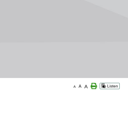
A
A
Listen
A