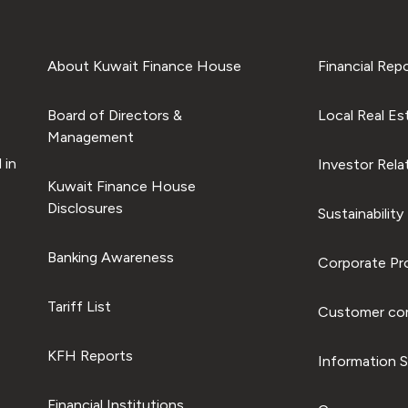
About Kuwait Finance House
Financial Rep
Board of Directors &
Local Real Es
Management
 in
Investor Rela
Kuwait Finance House
Disclosures
Sustainability
Banking Awareness
Corporate Pro
Tariff List
Customer com
KFH Reports
Information S
Financial Institutions