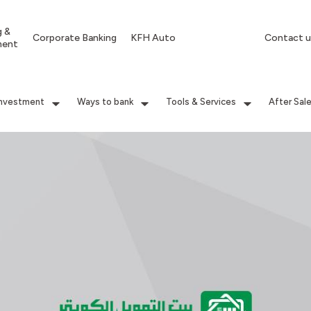
g &
Corporate Banking
KFH Auto
Contact u
ment
Investment
Ways to bank
Tools & Services
After Sal