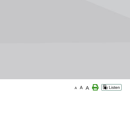
A
A
Listen
A