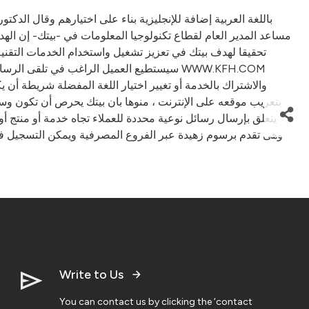
مساعد المدير العام لقطاع تكنولوجيا المعلومات في -بيتك- إن الهد
سيستطيع العميل الراغب في تلقى  WWW.KFH.COM
والاشتراك بالخدمة أو تغيير اختيار اللغة المفضلة شريطة أن ي
بتعريب موقعه على الإنترنت ، منوها بان بيتك يحرص أن تكون وسا
Write to Us
You can contact us by clicking the ‘contact