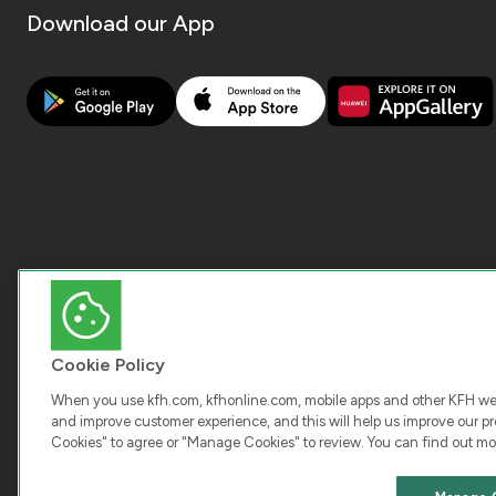
Download our App
Cookie Policy
When you use kfh.com, kfhonline.com, mobile apps and other KFH webs
and improve customer experience, and this will help us improve our pro
Cookies" to agree or "Manage Cookies" to review. You can find out mo
COPY