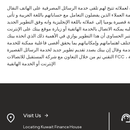
دا بيت التمويل الكويتي -بيتك- تقديم خدمة جديدة لعملائه تتيح لهم تلقى خدمة الرسائل المصرفية على الهاتف النقال
العملاء الذين يفضلون التعامل مع حساباتهم باللغة العربية و تأتى
ك في تعزيز تشغيل واستخدام الخدمات التقنية بما يوفر افضل ملائمة لعملائه وأضاف إن بيتك يرسل نحو 4500 رسالة قصيرة يوميا إلى عملائه باللغة الإنجليزية وانه وفق التطوير الجديد
مطلبه يمكنه الاتصال بالخدمة الهاتفية أو زيارة موقع بيتك على الإنترنت
بر الحساوى أن هذا التطوير يوازي في الأهمية ذلك الذي اتخذه بيتك
تلف اهتماماتهم وإمكانياتهم بما يحقق أقصى فاعلية ممكنة للخدمة
المقدمة وقال إن بيتك بصدد تقديم تطوير جديد لخدمة الرسائل القصيرة SMS ل رسائل نوعية محددة للعملاء تجاه خدمة أو منتج أو في تاريخ محدد مثل تجديد بطاقة الائتمان وغيره وهذا السبق
التقني تم من خلال التعاون مع شركة المستقبل للاتصالات FCC ، يذكر أن بيتك كان السباق في إطلاق خدمة SMS وهى تقدم برسوم زهيدة عبر الفروع المصرفية ويمكن التسجيل فيها عبر موقع بيتك على
الإنترنت أو الخدمة الهاتفية
Visit Us
Locating Kuwait Finance House