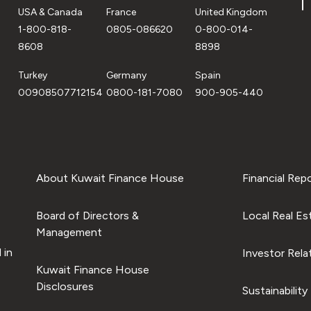
USA & Canada
France
United Kingdom
1-800-818-
0805-086620
0-800-014-
8608
8898
Turkey
Germany
Spain
00908507712154
0800-181-7080
900-905-440
About Kuwait Finance House
Financial Rep
Board of Directors &
Local Real Es
Management
 in
Investor Rela
Kuwait Finance House
Disclosures
Sustainability