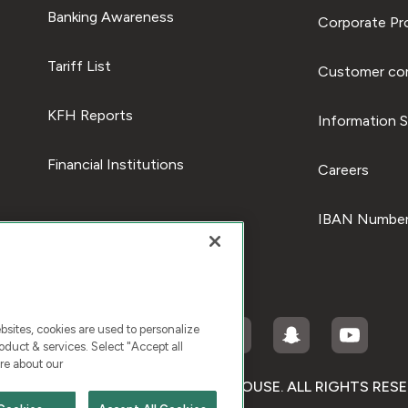
Banking Awareness
Corporate Pro
Tariff List
Customer com
KFH Reports
Information S
Financial Institutions
Careers
IBAN Number
ites, cookies are used to personalize
duct & services. Select "Accept all
re about our
RIGHT © 2026 KUWAIT FINANCE HOUSE. ALL RIGHTS RES