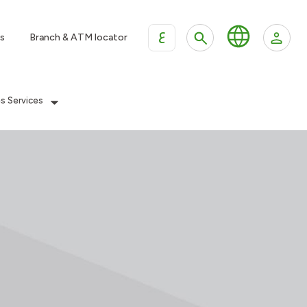
ع
s
Branch & ATM locator
es Services