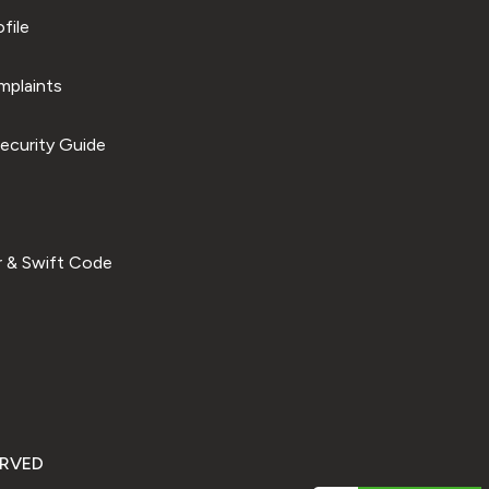
file
plaints
ecurity Guide
 & Swift Code
ERVED