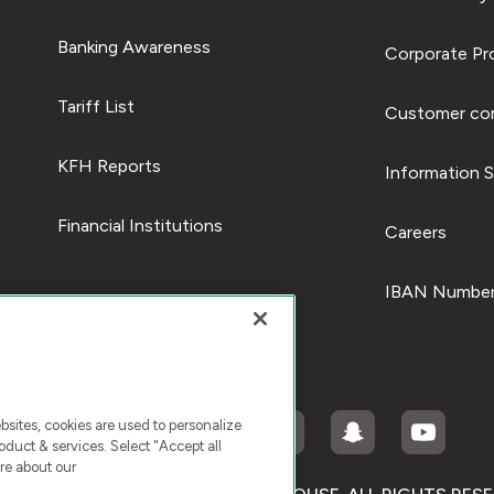
Banking Awareness
Corporate Pro
Tariff List
Customer com
KFH Reports
Information S
Financial Institutions
Careers
IBAN Number
ites, cookies are used to personalize
duct & services. Select "Accept all
re about our