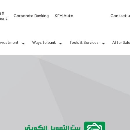
g &
Corporate Banking
KFH Auto
Contact u
ment
Investment
Ways to bank
Tools & Services
After Sal