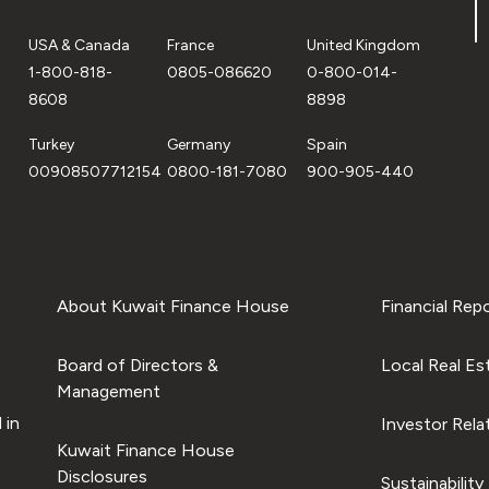
USA & Canada
France
United Kingdom
1-800-818-
0805-086620
0-800-014-
8608
8898
Turkey
Germany
Spain
00908507712154
0800-181-7080
900-905-440
About Kuwait Finance House
Financial Rep
Board of Directors &
Local Real Es
Management
 in
Investor Rela
Kuwait Finance House
Disclosures
Sustainability