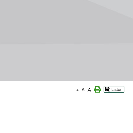
A
A
Listen
A