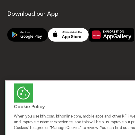
Download our App
Cookie Policy
When you use kfh.com, kfhonline.com, mobile apps and other KFH webs
and improve customer experience, and this will help us improve our pro
Cookies" to agree or "Manage Cookies" to review. You can find out mo