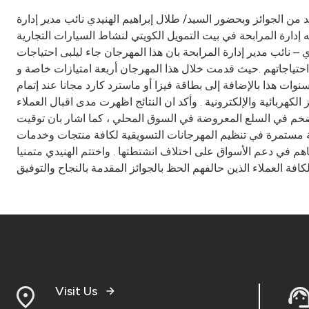
المرابحة يسلم الفائز بالجائزة الثالثة في مهرجان إشتر سيارة او قارب قد تربح 3 سيارات والعديد من الجوائز وبحضور السيد/ طلال إبراهيم الهنيدي نائب مدير إدارة
 تربح 3 سيارات والعديد من الجوائز ) والذي نظمته إدارة المرابحة في بيت التمويل الكويتي لنشاط السيارات التجارية
في هذا الإطار أفاد السيد / طلال إبراهيم الهنيدي – نائب مدير إدارة المرابحة بان هذا المهرجان جاء ليلبى احتياجات
تياجاتهم .حيث قدمت خلال هذا المهرجان أربعة امتيازات خاصة و
دة تتمثل في إنجاز المعاملة للعملاء الكرام بدون دفعة مقدمة ، استحقاق القسط الأول خلال خمسة اشهر ، إمكانية التقسيط لغاية 6 سنوات هذا بالإضافة إلى بطاقة فيزا أو ماسترد كارد مجانا عند إتمام
 عبارة عن 3 سيارات موديل 2002 ، بالإضافة إلى العديد من الجوائز الكهربائية والإلكترونية . وأكد ان النتائج اظهرت مدى اقبال العملاء
خم في السلع المعروضة في السوق المحلي ، كما اشار بان توقيت
ابحة مستمرة في تنظيم المهرجانات التسويقية لكافة منتجات وخدمات
م في دعم الأسواق على اختلاف انشتطتها . واختتم الهنيدي متمنيا
Visit Us