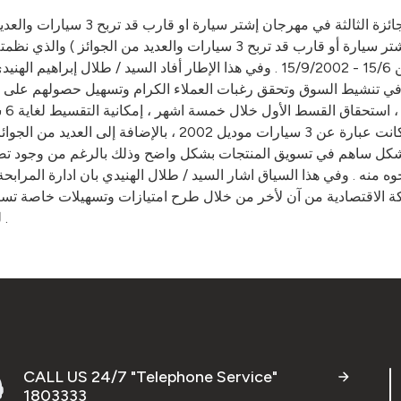
السيد/ أحمد محمد الخالد مدير إدارة 
المرابحة، اقامت إدارة المرابحة حفل سحب مهرجان ( اشتر سيارة أو قارب قد
والمستعملة والقوارب والمعدات البحرية وقطع الغيار في الفترة من 15/6 - 15/9/2002 . و
في تنشيط السوق وتحقق رغبات العملاء الكرام وتسهيل حصولهم على اح
جدي
المعاملة .كما أشار بأنه قد خصصت جوائز قيمة لدعم المهرجان كانت
 بشكل ساهم في تسويق المنتجات بشكل واضح وذلك بالرغم من وجود تض
وه منه . وفي هذا السياق اشار السيد / طلال الهنيدي بان ادارة المر
كة الاقتصادية من آن لأخر من خلال طرح امتيازات وتسهيلات خاصة تساه
لكافة العملاء الذين حالفهم الحظ بالجوائز المقدمة بالنجاح والتوفيق .
CALL US 24/7 "Telephone Service"
1803333