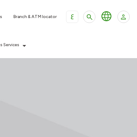
ع
s
Branch & ATM locator
es Services