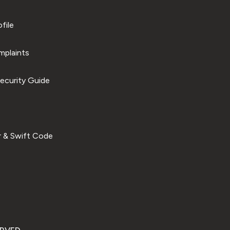
file
plaints
ecurity Guide
 & Swift Code