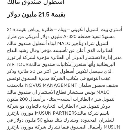
أسطول صندوق مالك
Ways to bank
بقيمة 21.5 مليون دولار
Tools & Services
أشترى بيت التمويل الكويتي – بيتك – طائرة ايرباص بقيمة 21.5
مليون دولار أمريكي من طراز A-320 مستهلا تنفيذ خططه
After Sales Services
لبناء أسطول صندوق مالك MALC لتمويل شراء وتأجير
الطائرات الذي أعلن عن تأسيسه مؤخرا وقال رشيد البداح
مدير إدارة الاستثمار الدولي أن الطائرة مؤجرة لشركة اير تورز
AIR TOURSالبريطانية وأنها ستعزز إمكانيات صندوق مالك
Contact us
الذي سيعمل لتكوين أسطول من اكثر من 20 طائرة وذكر
عقب التوقيع في مكاتب الشركة مديرة الصندوق نوفيس
Branch & ATM locator
مانجمنت NOVUS MANAGEMENT بجنيف بحضور سلمان
يونس مستشار قطاع الاستثمار أن صندوق مالك MALC
Germany
لتمويل شراء الطائرات أسسه– بيتك- برأسمال 200 مليون
دولار لتمويل شراء الطائرات التجارية بالتعاون مع شركة
موزون بارتنرز MUSUN PARTNERSباسم شركة مالك
Malaysia
للطيران المحدودة. ويشارك بيتك بمبلغ 50 مليون دولار في
رأسمال الصندوق فيما تشارك شركة موزون بارتنرز MUSUN