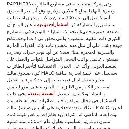
Turkey
PARTNERS وهى شركة متخصصة في مشاريع الطائرات
ومقرها البهاما بمبلغ 5 ملايين دولار ويتوقع أن يدير الصندوق
Egypt
أصولا تصل إلى نحو 800 مليون دولار ، ويجرى استقطاب
مستثمرين للمشاركة فيه
واعتبر البداح أن
استثمارات نوعية
الصفقة تدعم توجه بيتك نحو الاستثمارات النوعية في المشاريع
UK
الكبرى ذات التقنية المتطورة والتي تحقق في ذات الوقت نتائج
جيدة وشدد على أن مثل هذه المشروعات تؤكد القدرات المادية
Kingdom of Bahrain
والبشرية المتميزة لبيتك فضلا عن أنها توفر خبرات وتجارب
بمستوى عالمي يواكب السعي المتواصل للتواجد والعمل على
الصعيد الدولي. وأكد على الجدوى الاقتصادية لتأجير الطائرات
كون صندوق مالك MALC سيحصل على قيمة ايجارية صافية
نظير تشغيل اصل قيمته ثابتة إلى حد كبير فيما يتحمل
المستأجر الكثير من الالتزامات المترتبة على أمور التامين
والصيانة وتكاليف التشغيل.
وفى جانب
أنشطة متعددة
الاستثمار في مجال شراء وتأجير الطائرات تتخذ أنشطة بيتك
أشكالا متعددة فعلاوة على تأسيس صندوق مالك MALC ، أعلن
بيتك العام الماضي عن شراء أربع طائرات ايرباص بقيمة 200
مليون دولار يبدأ تسليمهم بحلول عام 2004 واسند عملية
تشغيلهم وتأجيرهم إلى شركة الافكو والطائرات من طراز