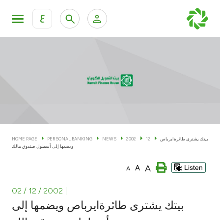
ع
Personal Banking
Private Banking & Wealth Man
KFH Online Personal Banking Services
KFH Online Corporate Banking Services
Accounts
KFH Online Trade Service
Cards
بيتك يشترى طائرةايرباص
12
2002
NEWS
PERSONAL BANKING
HOME PAGE
ويضمها إلى أسطول صندوق مالك
Banking Tiers
A
A
Listen
A
Financing
02 / 12 / 2002
|
بيتك يشترى طائرةايرباص ويضمها إلى
Investment