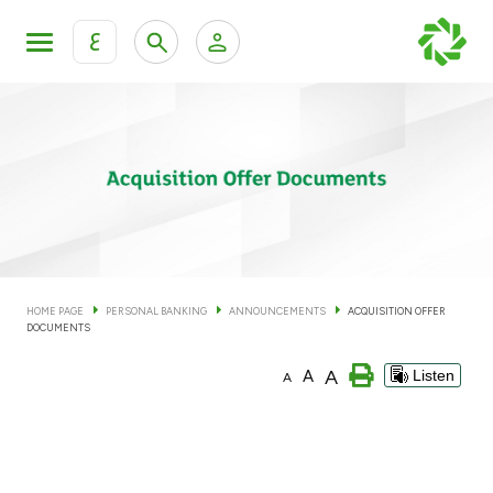
ع
Personal Banking
Private Banking & Wealth Man
KFH Online Personal Banking Services
KFH Online Corporate Banking Services
Accounts
KFH Online Trade Service
Cards
HOME PAGE
PERSONAL BANKING
ANNOUNCEMENTS
ACQUISITION OFFER
DOCUMENTS
Banking Tiers
A
A
Listen
A
Financing
Investment