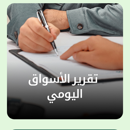
المجموعة مجانا . والخدمة متاحة للجميع، من
لموظّف
عملاء وغيرعملاء بيت التمويل الكويتي، سواء
الفئة ا
لتنفيذ عمليات من خلال الخدمة الهاتفية بشكل
الحماد 
ذاتي ، اوالتواصل مع موظفي الخدمة لتنفيذ
في الن
الخدمات ، اوالرد على الاستفسارات ، وذلك على
وتوسيع 
مدار الساعة طوال أيام الاسبوع . وتاتى الخدمة
تجربة 
الجديدة ضمن مجموعة متنوعة من وسائل
الاتصال والتواصل، يتيحها بيت التمويل الكويتى
الى ان
لعملائه وكذلك الراغبين فى التعرف على خدماته
إدارات
ومنتجاته من غير العملاء ، حيث يمكن بسهولة
جديدة 
الوصول الى بيت التمويل الكويتى بشكل مجاني
بما يع
على الارقام التالية في العديد من البلدان ومنها:
محتوى 
1. الولايات المتحدة الأمريكية وكندا 1-800-818-
وأشاد 
8608 2. بريطانيا 08000148898 3. فرنسا
المعني
0805086620 4. ألمانيا 08001817080 5. إسبانيا
حرص ال
900905440 6. تركيا 00908507712154 (قد يتم
المتدر
تطبيق رسوم التعرفة المحلية في تركيا من قبل
تمهيداً
شركات الاتصالات التركية المحلية عند الاتصال
التدريب