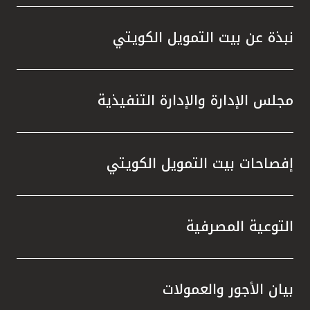
واستقل
هذه الش
نبذة عن بيت التمويل الكويتي
راسخة 
الإيجا
ثقتهم 
مجلس الإدارة والإدارة التنفيذية
تطور م
المتدرب
إفصاحات بيت التمويل الكويتي
التوعية المصرفية
بيان الأجور والعمولات