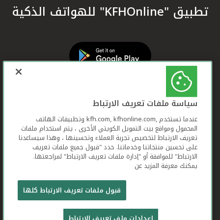
تطبيق "KFHOnline" للهواتف الذكية
سياسة ملفات تعريف الارتباط
عندما تستخدم ,kfh.com, kfhonline.com وتطبيقات الهاتف
المحمول ومواقع بيت التمويل الكويتي الأخرى ، يتم استخدام ملفات
تعريف الارتباط لتخصيص تجربة العملاء وتحسينها ، وهذا سيساعدنا
على تحسين منتجاتنا وخدماتنا. حدد "قبول جميع ملفات تعريف
الارتباط" للموافقة أو "إدارة ملفات تعريف الارتباط" لمراجعتها.
يمكنك معرفة المزيد عن
بيت التمويل الكويتي جميع الحقوق محفوظة © 2026
قبول ملفات تعريف الارتباط كلها
شروط وأحكام استخدام الموقع الإلكتروني
ملفات
إعدادات ملف تعريف الارتباط