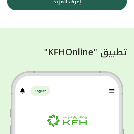
إعرف المزيد
تطبيق "KFHOnline"