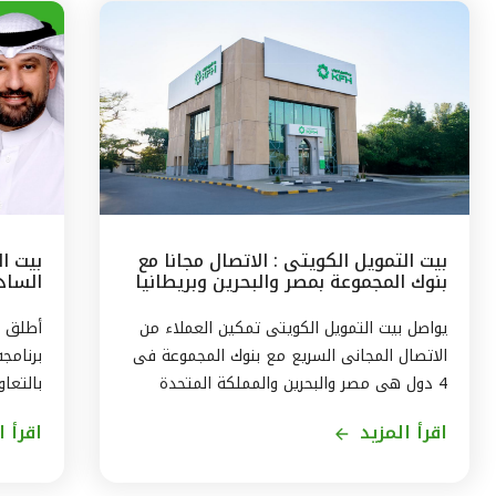
بيت التمويل الكويتى : الاتصال مجانا مع
بيت ا
بنوك المجموعة بمصر والبحرين وبريطانيا
السادس
وتركيا
مع الج
يواصل بيت التمويل الكويتى تمكين العملاء من
أطلق ب
الاتصال المجانى السريع مع بنوك المجموعة فى
برنامج
4 دول هى مصر والبحرين والمملكة المتحدة
بالتعاو
وتركيا، من خلال الاتصال بالخدمة الهاتفية فى
ويستمر
اقرأ المزيد
اقرأ ا
الكويت على الرقم 1803333 دون أى تكلفة على
العميل ، استمراراً لنهج البنك في تقديم أفضل
لاكتسا
الخدمات المتطورة والآمنة والتواصل الدائم مع
الاندم