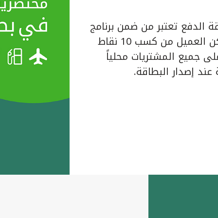
ة الدفع تعتبر من ضمن برنامج
المكافآت الخاص ببيت التمويل الكويتي حيث يتمكن العميل من كسب 10 نقاط
لبطاقة على جميع المشتريات محلياً