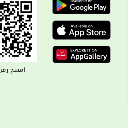
امسح رمز ا