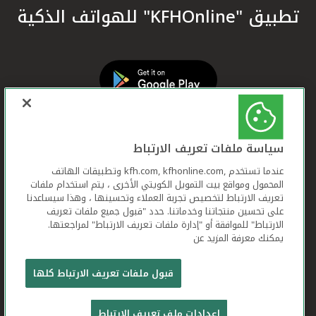
تطبيق "KFHOnline" للهواتف الذكية
سياسة ملفات تعريف الارتباط
عندما تستخدم ,kfh.com, kfhonline.com وتطبيقات الهاتف
المحمول ومواقع بيت التمويل الكويتي الأخرى ، يتم استخدام ملفات
تعريف الارتباط لتخصيص تجربة العملاء وتحسينها ، وهذا سيساعدنا
على تحسين منتجاتنا وخدماتنا. حدد "قبول جميع ملفات تعريف
الارتباط" للموافقة أو "إدارة ملفات تعريف الارتباط" لمراجعتها.
يمكنك معرفة المزيد عن
بيت التمويل الكويتي جميع الحقوق محفوظة © 2026
قبول ملفات تعريف الارتباط كلها
شروط وأحكام استخدام الموقع الإلكتروني
ملفات
إعدادات ملف تعريف الارتباط