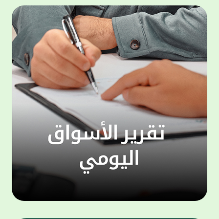
المجموعة مجانا . والخدمة متاحة للجميع، من
لموظّف
عملاء وغيرعملاء بيت التمويل الكويتي، سواء
الفئة ا
لتنفيذ عمليات من خلال الخدمة الهاتفية بشكل
الحماد 
ذاتي ، اوالتواصل مع موظفي الخدمة لتنفيذ
في الن
الخدمات ، اوالرد على الاستفسارات ، وذلك على
وتوسيع 
مدار الساعة طوال أيام الاسبوع . وتاتى الخدمة
تجربة 
الجديدة ضمن مجموعة متنوعة من وسائل
الاتصال والتواصل، يتيحها بيت التمويل الكويتى
الى ان
لعملائه وكذلك الراغبين فى التعرف على خدماته
إدارات
ومنتجاته من غير العملاء ، حيث يمكن بسهولة
جديدة 
الوصول الى بيت التمويل الكويتى بشكل مجاني
بما يع
على الارقام التالية في العديد من البلدان ومنها:
محتوى 
1. الولايات المتحدة الأمريكية وكندا 1-800-818-
وأشاد 
8608 2. بريطانيا 08000148898 3. فرنسا
المعني
0805086620 4. ألمانيا 08001817080 5. إسبانيا
حرص ال
900905440 6. تركيا 00908507712154 (قد يتم
المتدر
تطبيق رسوم التعرفة المحلية في تركيا من قبل
تمهيداً
شركات الاتصالات التركية المحلية عند الاتصال
التدريب