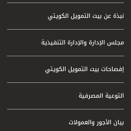
واستقل
هذه الش
نبذة عن بيت التمويل الكويتي
راسخة 
الإيجا
ثقتهم 
مجلس الإدارة والإدارة التنفيذية
تطور م
المتدرب
إفصاحات بيت التمويل الكويتي
التوعية المصرفية
بيان الأجور والعمولات