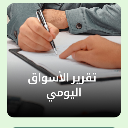
المجموعة مجانا . والخدمة متاحة للجميع، من
لموظّف
عملاء وغيرعملاء بيت التمويل الكويتي، سواء
الفئة ا
لتنفيذ عمليات من خلال الخدمة الهاتفية بشكل
الحماد 
ذاتي ، اوالتواصل مع موظفي الخدمة لتنفيذ
في الن
الخدمات ، اوالرد على الاستفسارات ، وذلك على
وتوسيع 
مدار الساعة طوال أيام الاسبوع . وتاتى الخدمة
تجربة 
الجديدة ضمن مجموعة متنوعة من وسائل
الاتصال والتواصل، يتيحها بيت التمويل الكويتى
الى ان
لعملائه وكذلك الراغبين فى التعرف على خدماته
إدارات
ومنتجاته من غير العملاء ، حيث يمكن بسهولة
جديدة 
الوصول الى بيت التمويل الكويتى بشكل مجاني
بما يع
على الارقام التالية في العديد من البلدان ومنها:
محتوى 
1. الولايات المتحدة الأمريكية وكندا 1-800-818-
وأشاد 
8608 2. بريطانيا 08000148898 3. فرنسا
المعني
0805086620 4. ألمانيا 08001817080 5. إسبانيا
حرص ال
900905440 6. تركيا 00908507712154 (قد يتم
المتدر
تطبيق رسوم التعرفة المحلية في تركيا من قبل
تمهيداً
شركات الاتصالات التركية المحلية عند الاتصال
التدريب