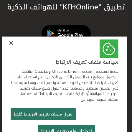
تطبيق "KFHOnline" للهواتف الذكية
سياسة ملفات تعريف الارتباط
عندما تستخدم ,kfh.com, kfhonline.com وتطبيقات الهاتف
المحمول ومواقع بيت التمويل الكويتي الأخرى ، يتم استخدام ملفات
تعريف الارتباط لتخصيص تجربة العملاء وتحسينها ، وهذا سيساعدنا
على تحسين منتجاتنا وخدماتنا. حدد "قبول جميع ملفات تعريف
الارتباط" للموافقة أو "إدارة ملفات تعريف الارتباط" لمراجعتها.
يمكنك معرفة المزيد عن
بيت التمويل الكويتي جميع الحقوق محفوظة © 2026
قبول ملفات تعريف الارتباط كلها
شروط وأحكام استخدام الموقع الإلكتروني
ملفات
إعدادات ملف تعريف الارتباط