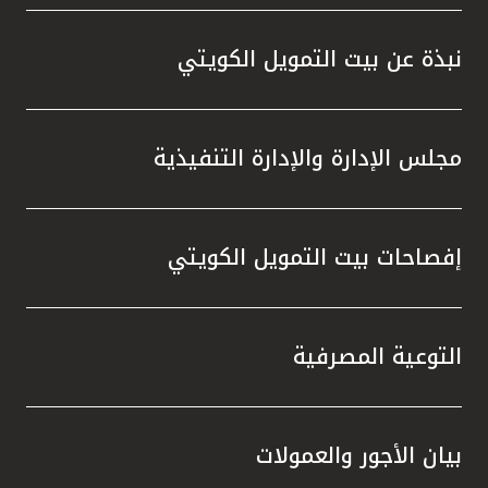
واستقل
هذه الش
نبذة عن بيت التمويل الكويتي
راسخة 
الإيجا
ثقتهم 
مجلس الإدارة والإدارة التنفيذية
تطور م
المتدرب
إفصاحات بيت التمويل الكويتي
التوعية المصرفية
بيان الأجور والعمولات