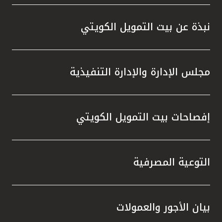
واستقل
هذه الش
نبذة عن بيت التمويل الكويتي
راسخة 
الإيجا
ثقتهم 
مجلس الإدارة والإدارة التنفيذية
تطور م
المتدرب
إفصاحات بيت التمويل الكويتي
التوعية المصرفية
بيان الأجور والعمولات