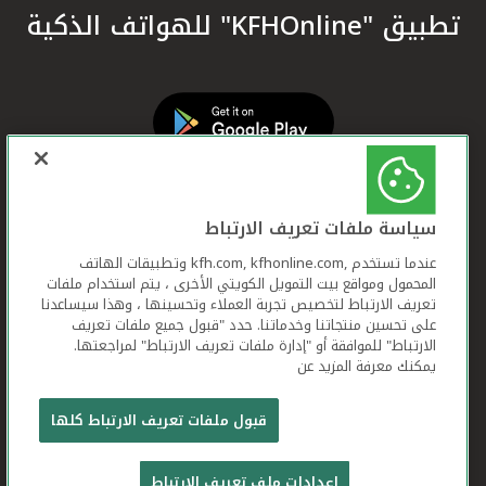
تطبيق "KFHOnline" للهواتف الذكية
سياسة ملفات تعريف الارتباط
عندما تستخدم ,kfh.com, kfhonline.com وتطبيقات الهاتف
المحمول ومواقع بيت التمويل الكويتي الأخرى ، يتم استخدام ملفات
تعريف الارتباط لتخصيص تجربة العملاء وتحسينها ، وهذا سيساعدنا
على تحسين منتجاتنا وخدماتنا. حدد "قبول جميع ملفات تعريف
الارتباط" للموافقة أو "إدارة ملفات تعريف الارتباط" لمراجعتها.
يمكنك معرفة المزيد عن
بيت التمويل الكويتي جميع الحقوق محفوظة © 2026
قبول ملفات تعريف الارتباط كلها
شروط وأحكام استخدام الموقع الإلكتروني
ملفات
إعدادات ملف تعريف الارتباط