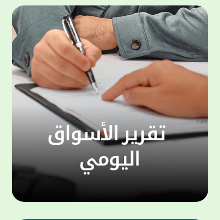
المجموعة مجانا . والخدمة متاحة للجميع، من
لموظّف
عملاء وغيرعملاء بيت التمويل الكويتي، سواء
الفئة ا
لتنفيذ عمليات من خلال الخدمة الهاتفية بشكل
الحماد 
ذاتي ، اوالتواصل مع موظفي الخدمة لتنفيذ
في الن
الخدمات ، اوالرد على الاستفسارات ، وذلك على
وتوسيع 
مدار الساعة طوال أيام الاسبوع . وتاتى الخدمة
تجربة 
الجديدة ضمن مجموعة متنوعة من وسائل
الاتصال والتواصل، يتيحها بيت التمويل الكويتى
الى ان
لعملائه وكذلك الراغبين فى التعرف على خدماته
إدارات
ومنتجاته من غير العملاء ، حيث يمكن بسهولة
جديدة 
الوصول الى بيت التمويل الكويتى بشكل مجاني
بما يع
على الارقام التالية في العديد من البلدان ومنها:
محتوى 
1. الولايات المتحدة الأمريكية وكندا 1-800-818-
وأشاد 
8608 2. بريطانيا 08000148898 3. فرنسا
المعني
0805086620 4. ألمانيا 08001817080 5. إسبانيا
حرص ال
900905440 6. تركيا 00908507712154 (قد يتم
المتدر
تطبيق رسوم التعرفة المحلية في تركيا من قبل
تمهيداً
شركات الاتصالات التركية المحلية عند الاتصال
التدريب