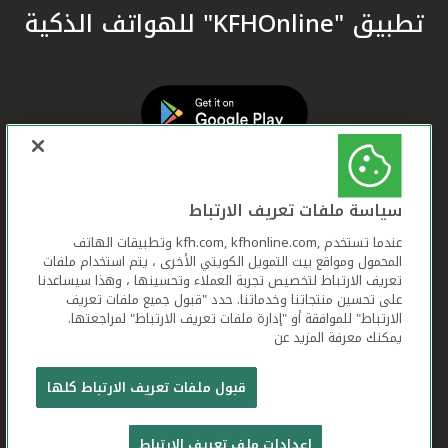
تطبيق "KFHOnline" للهواتف الذكية
سياسة ملفات تعريف الارتباط
عندما تستخدم ,kfh.com, kfhonline.com وتطبيقات الهاتف
المحمول ومواقع بيت التمويل الكويتي الأخرى ، يتم استخدام ملفات
تعريف الارتباط لتخصيص تجربة العملاء وتحسينها ، وهذا سيساعدنا
على تحسين منتجاتنا وخدماتنا. حدد "قبول جميع ملفات تعريف
الارتباط" للموافقة أو "إدارة ملفات تعريف الارتباط" لمراجعتها.
يمكنك معرفة المزيد عن
بيت التمويل الكويتي جميع الحقوق محفوظة © 2026
قبول ملفات تعريف الارتباط كلها
شروط وأحكام استخدام الموقع الإلكتروني
ملفات
إعدادات ملف تعريف الارتباط