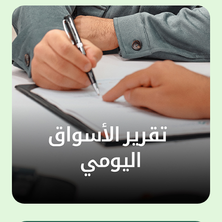
المجموعة مجانا . والخدمة متاحة للجميع، من
لموظّف
عملاء وغيرعملاء بيت التمويل الكويتي، سواء
الفئة ا
لتنفيذ عمليات من خلال الخدمة الهاتفية بشكل
الحماد 
ذاتي ، اوالتواصل مع موظفي الخدمة لتنفيذ
في الن
الخدمات ، اوالرد على الاستفسارات ، وذلك على
وتوسيع 
مدار الساعة طوال أيام الاسبوع . وتاتى الخدمة
تجربة 
الجديدة ضمن مجموعة متنوعة من وسائل
الاتصال والتواصل، يتيحها بيت التمويل الكويتى
الى ان
لعملائه وكذلك الراغبين فى التعرف على خدماته
إدارات
ومنتجاته من غير العملاء ، حيث يمكن بسهولة
جديدة 
الوصول الى بيت التمويل الكويتى بشكل مجاني
بما يع
على الارقام التالية في العديد من البلدان ومنها:
محتوى 
1. الولايات المتحدة الأمريكية وكندا 1-800-818-
وأشاد 
8608 2. بريطانيا 08000148898 3. فرنسا
المعني
0805086620 4. ألمانيا 08001817080 5. إسبانيا
حرص ال
900905440 6. تركيا 00908507712154 (قد يتم
المتدر
تطبيق رسوم التعرفة المحلية في تركيا من قبل
تمهيداً
شركات الاتصالات التركية المحلية عند الاتصال
التدريب