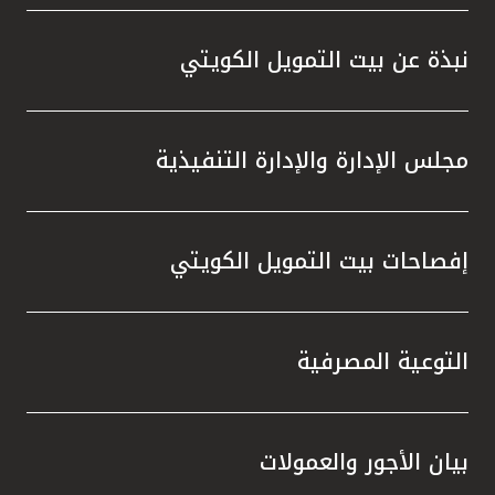
واستقل
هذه الش
نبذة عن بيت التمويل الكويتي
راسخة 
الإيجا
ثقتهم 
مجلس الإدارة والإدارة التنفيذية
تطور م
المتدرب
إفصاحات بيت التمويل الكويتي
التوعية المصرفية
بيان الأجور والعمولات