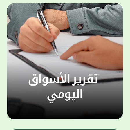
المجموعة مجانا . والخدمة متاحة للجميع، من
لموظّف
عملاء وغيرعملاء بيت التمويل الكويتي، سواء
الفئة ا
لتنفيذ عمليات من خلال الخدمة الهاتفية بشكل
الحماد 
ذاتي ، اوالتواصل مع موظفي الخدمة لتنفيذ
في الن
الخدمات ، اوالرد على الاستفسارات ، وذلك على
وتوسيع 
مدار الساعة طوال أيام الاسبوع . وتاتى الخدمة
تجربة 
الجديدة ضمن مجموعة متنوعة من وسائل
الاتصال والتواصل، يتيحها بيت التمويل الكويتى
الى ان
لعملائه وكذلك الراغبين فى التعرف على خدماته
إدارات
ومنتجاته من غير العملاء ، حيث يمكن بسهولة
جديدة 
الوصول الى بيت التمويل الكويتى بشكل مجاني
بما يع
على الارقام التالية في العديد من البلدان ومنها:
محتوى 
1. الولايات المتحدة الأمريكية وكندا 1-800-818-
وأشاد 
8608 2. بريطانيا 08000148898 3. فرنسا
المعني
0805086620 4. ألمانيا 08001817080 5. إسبانيا
حرص ال
900905440 6. تركيا 00908507712154 (قد يتم
المتدر
تطبيق رسوم التعرفة المحلية في تركيا من قبل
تمهيداً
شركات الاتصالات التركية المحلية عند الاتصال
التدريب