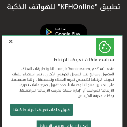
تطبيق "KFHOnline" للهواتف الذكية
سياسة ملفات تعريف الارتباط
عندما تستخدم ,kfh.com, kfhonline.com وتطبيقات الهاتف
المحمول ومواقع بيت التمويل الكويتي الأخرى ، يتم استخدام ملفات
تعريف الارتباط لتخصيص تجربة العملاء وتحسينها ، وهذا سيساعدنا
على تحسين منتجاتنا وخدماتنا. حدد "قبول جميع ملفات تعريف
الارتباط" للموافقة أو "إدارة ملفات تعريف الارتباط" لمراجعتها.
يمكنك معرفة المزيد عن
بيت التمويل الكويتي جميع الحقوق محفوظة © 2026
قبول ملفات تعريف الارتباط كلها
شروط وأحكام استخدام الموقع الإلكتروني
ملفات
إعدادات ملف تعريف الارتباط