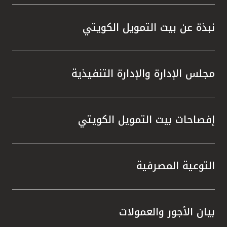
واستقل
هذه الش
نبذة عن بيت التمويل الكويتي
راسخة 
الإيجا
ثقتهم 
مجلس الإدارة والإدارة التنفيذية
تطور م
المتدرب
إفصاحات بيت التمويل الكويتي
التوعية المصرفية
بيان الأجور والعمولات