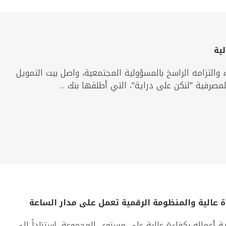
لية
ء والتزامه الراسخ بالمسؤولية المجتمعية، واصل بيت التمويل
صرفية "لنكن على دراية"، التي أطلقها بنك ...
ة عالية والمنظومة الرقمية تعمل على مدار الساعة
ية أعماله بكفاءة عالية على مستوى المجموعة، استناداً إلى