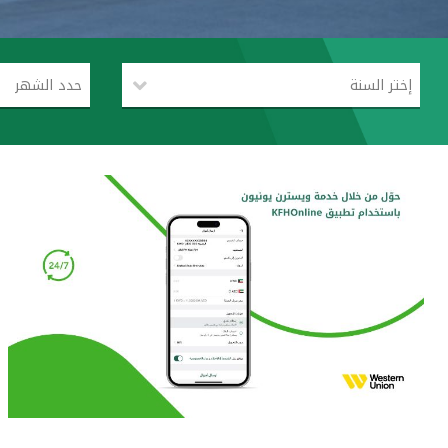
إختر السنة
حدد الشهر