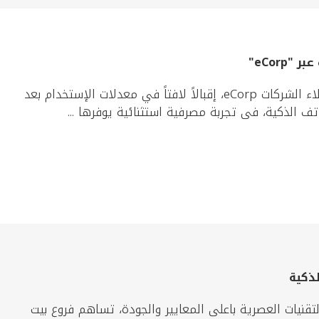
eCor"
شهدت منصة بيت التمويل الكويتي الإلكترونية المخصّصة لعملاء الشركات eCorp، إقبالاً لافتاً في معدلات الإستخدام بعد
ف الذكية، فى تجربة مصرفية استثنائية يوفرها ...
ذكية
تقنيات العصرية باعلى المعايير والجودة، تساهم فروع بيت