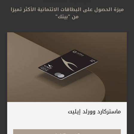
المالية الخاصة
التقارير
ميزة الحصول على البطاقات الائتمانية الأكثر تميزا
من "بيتك"
اتصل بنا
مواقع الفروع
ألمانيا
تركيا
ماليزيا
ماستركارد وورلد إيليت
مصر
المملكة المتحدة