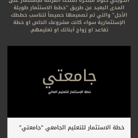
الكويتي حلولاً مبتكرة تمنحك الفرصة للإستثمار على
المدى البعيد عن طريق "خطط الاستثمار طويلة
التقارير
الأجل" والتي تم تصميمها خصيصاً لتناسب خططك
الإستثمارية سواء كانت مشروعك الخاص او خطة
تقاعد او زواج أبنائك او تعليمهم.
اتصل بنا
مواقع الفروع
ألمانيا
تركيا
ماليزيا
مصر
خطة الاستثمار للتعليم الجامعي "جامعتي"
المملكة المتحدة