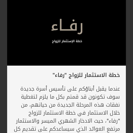
خطة الاستثمار للزواج "رفاء"
عندما يقبل أبناؤكم على تأسيس أسرة جديدة
سوف تكونون قد قمتم بكل ما يلزم لتغطية
نفقات هذه المرحلة الجديدة من حياتهم، من
خلال الاستثمار في خطة الاستثمار للزواج
"رفاء"، حيث الادخار الشهري الميسر والاستثمار
مرتفع العوائد الذي سيساعدكم على تقديم كل