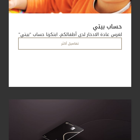
حساب بيتي
لغرس عادة الادخار لدى أطفالكم، ابتكرنا حساب "بيتي"
تفاصيل أكثر