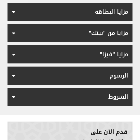
مزايا البطاقة
مزايا من "بيتك"
مزايا "فيزا"
الرسوم
الشروط
قدم الآن على