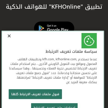
تطبيق "KFHOnline" للهواتف الذكية
سياسة ملفات تعريف الارتباط
عندما تستخدم ,kfh.com, kfhonline.com وتطبيقات الهاتف
المحمول ومواقع بيت التمويل الكويتي الأخرى ، يتم استخدام ملفات
تعريف الارتباط لتخصيص تجربة العملاء وتحسينها ، وهذا سيساعدنا
على تحسين منتجاتنا وخدماتنا. حدد "قبول جميع ملفات تعريف
الارتباط" للموافقة أو "إدارة ملفات تعريف الارتباط" لمراجعتها.
يمكنك معرفة المزيد عن
بيت التمويل الكويتي جميع الحقوق محفوظة © 2026
قبول ملفات تعريف الارتباط كلها
شروط وأحكام استخدام الموقع الإلكتروني
ملفات
إعدادات ملف تعريف الارتباط