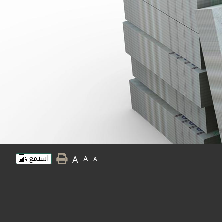
A
A
استمع
A