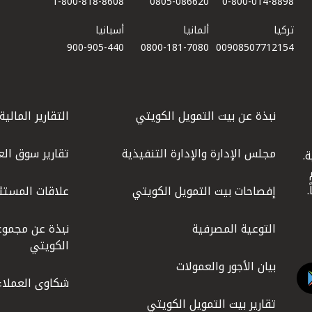
1-800-818-8608
0805-086620
0-800-014-8898
تركيا
ألمانيا
أسبانيا
900-905-440
0800-181-7080
00908507712154​
نبذة عن بيت التمويل الكويتي
التقارير المالية
مجلس الإدارة والإدارة التنفيذية
تقارير سوق الع
.
ليوم
إفصاحات بيت التمويل الكويتي
علاقات المستث
التوعية المصرفية
نبذة عن مجموع
الكويتي
بيان الأجور والعمولات
شكاوى العملاء
تقارير بيت التمويل الكويتي