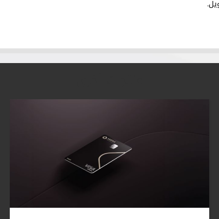
يل.
منتجات أخرى