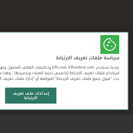
سياسة ملفات تعريف الارتباط
عندما تستخدم ,kfh.com, kfhonline.com وتطبيقات ا
استخدام ملفات تعريف الارتباط لتخصيص تجربة العملاء وتحسينها ، وهذا س
حدد "قبول جميع ملفات تعريف الارتباط" للموافقة أو "إدارة ملفات تعريف ال
إعدادات ملف تعريف
الارتباط
شروط وأحكام