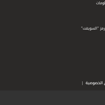
ومات
ورمز "السويفت"
ن الخصوصية