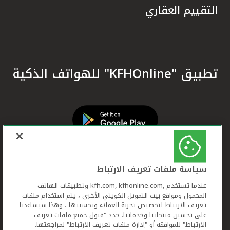
التقييم العقاري
تطبيق "KFHOnline" للهواتف الذكية
سياسة ملفات تعريف الارتباط
عندما تستخدم ,kfh.com, kfhonline.com وتطبيقات الهاتف
المحمول ومواقع بيت التمويل الكويتي الأخرى ، يتم استخدام ملفات
تعريف الارتباط لتخصيص تجربة العملاء وتحسينها ، وهذا سيساعدنا
على تحسين منتجاتنا وخدماتنا. حدد "قبول جميع ملفات تعريف
الارتباط" للموافقة أو "إدارة ملفات تعريف الارتباط" لمراجعتها.