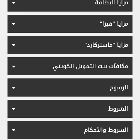
مزايا البطاقة
مزايا "فيزا"
مزايا "ماستركارد"
مكافآت بيت التمويل الكويتي
الرسوم
الشروط
الشروط والأحكام