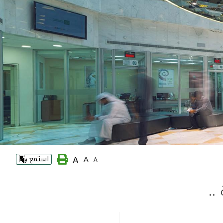
A
A
استمع
A
..