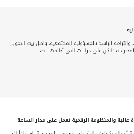
لية
ء والتزامه الراسخ بالمسؤولية المجتمعية، واصل بيت التمويل
صرفية "لنكن على دراية"، التي أطلقها بنك ...
ة عالية والمنظومة الرقمية تعمل على مدار الساعة
ية أعماله بكفاءة عالية على مستوى المجموعة، استناداً إلى