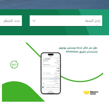
إختر السنة
حدد الشهر