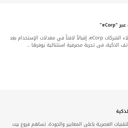
eCor"
شهدت منصة بيت التمويل الكويتي الإلكترونية المخصّصة لعملاء الشركات eCorp، إقبالاً لافتاً في معدلات الإستخدام بعد
ف الذكية، فى تجربة مصرفية استثنائية يوفرها ...
ذكية
تقنيات العصرية باعلى المعايير والجودة، تساهم فروع بيت