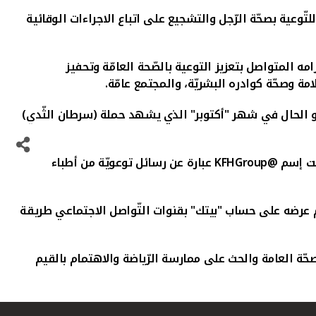
تّوعية بصحّة الرّجل
والتشجيع على اتباع الاجراءات الوقائية
ه المتواصل بتعزيز التوعية بالصّحة العامّة وتحفيز
 وصحّة كوادره البشريّة، والمجتمع عامّة.
 هو الحال في شهر "أكتوبر" الذي يشهد حملة (سرطان الثّدي)
تحت إسم
@KFHGroup
عبارة عن رسائل توعويّة من أطباء
تم عرضه على حساب "بيتك" بقنوات التّواصل الاجتماعي طريقة
حّة العامة والحث على ممارسة الرّياضة والاهتمام بالقيم