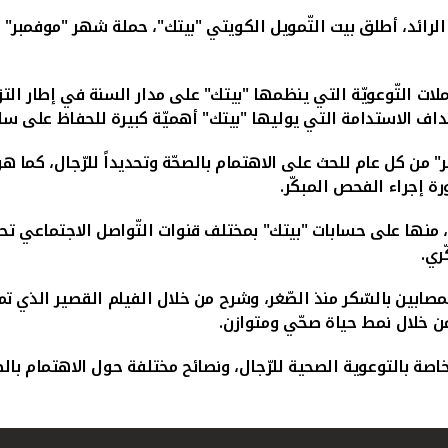
رائد، أطلق بيت التّمويل الكويتي "بيتك"، حملة شهر "موفمبر" لل
ت التّوعويّة التي ينظمها "بيتك" على مدار السنة في إطار التزام
ف الاستدامة التي يوليها "بيتك" أهميّة كبيرة للحفاظ على سلامة
ر" من كل عام للحث على الاهتمام بالصحّة وتحديداً للرّجال، كما
ة إجراء الفحص المبكّر.
ة، منها على حسابات "بيتك" بمختلف قنوات التّواصل الاجتماعي 
ري.
مصابين بالسّكر منذ الصّغر، وشرح من خلال الفيلم القصير الذي 
ن خلال نمط حياة صحّي ومتوازن.
صة بالتوعوية الصحية للرّجال، ونصائح مختلفة حول الاهتمام بالص