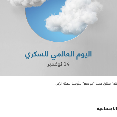
تك" يطلق حملة "موفمبر" للتّوعية بصحّة الرّجل
لاجتماعية