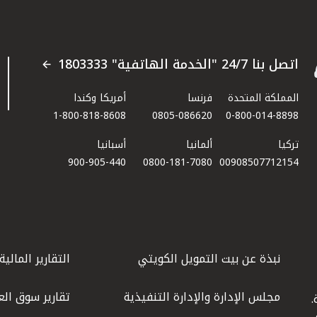
اتصل بنا 24/7 "الخدمة الهاتفية" 1803333
المملكة المتحدة
فرنسا
أمريكا وكندا
1-800-818-8608
0805-086620
0-800-014-8898
تركيا
ألمانيا
أسبانيا
900-905-440
0800-181-7080
00908507712154​
نبذة عن بيت التمويل الكويتي
التقارير المالية
مجلس الإدارة والإدارة التنفيذية
تقارير سوق الع
.
ليوم