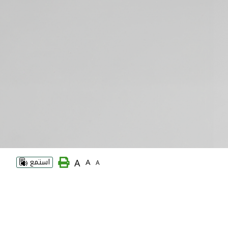
A
A
استمع
A