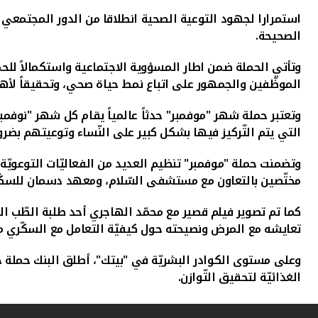
استمرارا لجهود التوعية الصحية انطلاقا من الدور المجتمعي ال
الصحيحة.
وتأتي الحملة ضمن اطار المسؤوية الاجتماعية واستكمالاً للحملا
الموظّفين والجمهور على اتباع نمط حياة صحي، وتحقيقاً لأهدا
وتعتبر حملة شهر "موفمبر" حدثاً عالمياً يقام كل شهر "نوفمب
التي يتم التّركيز فيها بشكل كبير على النّساء وتوعيتهم بضرور
وتضمنت حملة "موفمبر" تنظيم العديد من الفعاليّات التوعويّ
مختّصين بالتعاون مع مستشفى السّلام، ومعهد دسمان للسكّ
كما تم تصوير فيلم قصير مع محمّد الهاجري أحد طلبة الطّب ال
تعايشه مع المرض ونصيحته حول كيفيّة التعامل مع السكّري م
وعلى مستوى الكوادر البشريّة في "بيتك"، أطلق البنك حملة خا
الغذائيّة لتحقيق التّوازن.