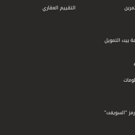
مرين
التقييم العقاري
ة بيت التمويل
ومات
ورمز "السويفت"