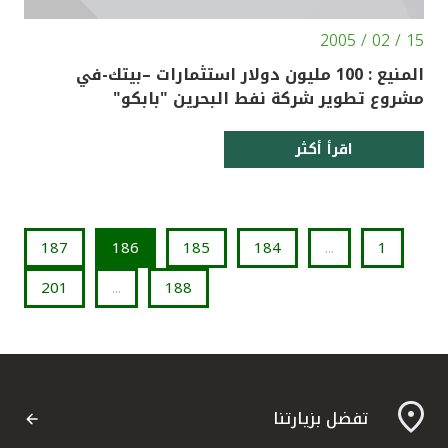
15 / 02 / 2005
المنيع : 100 مليون دولار استثمارات –بيتك-في
مشروع تطوير شركة نفط البحرين "بابكو"
اقرأ أكثر
187
186
185
184
...
1
201
...
188
تفضل بزيارتنا