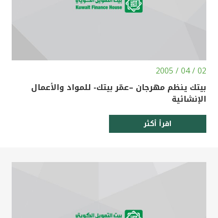
02 / 04 / 2005
بيتك ينظم مهرجان –عمّر بيتك- للمواد والأعمال
الإنشائية
اقرأ أكثر