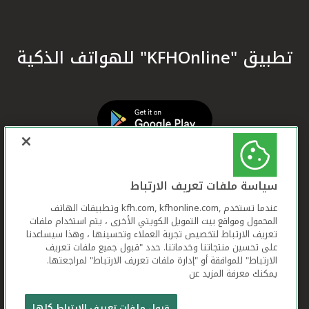
تطبيق "KFHOnline" للهواتف الذكية
سياسة ملفات تعريف الارتباط
عندما تستخدم ,kfh.com, kfhonline.com وتطبيقات الهاتف
المحمول ومواقع بيت التمويل الكويتي الأخرى ، يتم استخدام ملفات
تعريف الارتباط لتخصيص تجربة العملاء وتحسينها ، وهذا سيساعدنا
على تحسين منتجاتنا وخدماتنا. حدد "قبول جميع ملفات تعريف
الارتباط" للموافقة أو "إدارة ملفات تعريف الارتباط" لمراجعتها.
يمكنك معرفة المزيد عن
بيت التمويل الكويتي جميع الحقوق محفوظة © 2026
قبول ملفات تعريف الارتباط كلها