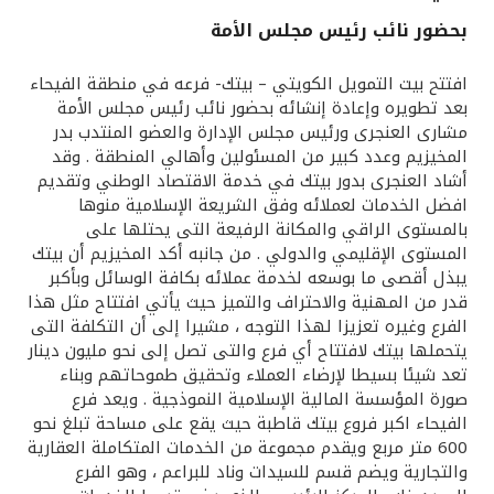
بحضور نائب رئيس مجلس الأمة
القنوات المصرفية
افتتح بيت التمويل الكويتي – بيتك- فرعه في منطقة الفيحاء
أدوات وخدمات
بعد تطويره وإعادة إنشائه بحضور نائب رئيس مجلس الأمة
مشارى العنجرى ورئيس مجلس الإدارة والعضو المنتدب بدر
المخيزيم وعدد كبير من المسئولين وأهالي المنطقة . وقد
خدمات ما بعد البيع
أشاد العنجرى بدور بيتك في خدمة الاقتصاد الوطني وتقديم
افضل الخدمات لعملائه وفق الشريعة الإسلامية منوها
بالمستوى الراقي والمكانة الرفيعة التى يحتلها على
المستوى الإقليمي والدولي . من جانبه أكد المخيزيم أن بيتك
اتصل بنا
يبذل أقصى ما بوسعه لخدمة عملائه بكافة الوسائل وبأكبر
قدر من المهنية والاحتراف والتميز حيث يأتي افتتاح مثل هذا
مواقع الفروع وأجهزة الصرف الآلي
الفرع وغيره تعزيزا لهذا التوجه ، مشيرا إلى أن التكلفة التى
يتحملها بيتك لافتتاح أي فرع والتى تصل إلى نحو مليون دينار
ألمانيا
تعد شيئا بسيطا لإرضاء العملاء وتحقيق طموحاتهم وبناء
صورة المؤسسة المالية الإسلامية النموذجية . ويعد فرع
الفيحاء اكبر فروع بيتك قاطبة حيث يقع على مساحة تبلغ نحو
ماليزيا
600 متر مربع ويقدم مجموعة من الخدمات المتكاملة العقارية
والتجارية ويضم قسم للسيدات وناد للبراعم ، وهو الفرع