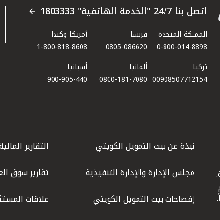
اتصل بنا 24/7 "الخدمة الهاتفية" 1803333
المملكة المتحدة
فرنسا
أمريكا وكندا
1-800-818-8608
0805-086620
0-800-014-8898
تركيا
ألمانيا
أسبانيا
900-905-440
0800-181-7080
00908507712154​
نبذة عن بيت التمويل الكويتي
التقارير المالية
مجلس الإدارة والإدارة التنفيذية
تقارير سوق الع
.
ليوم
إفصاحات بيت التمويل الكويتي
علاقات المستث