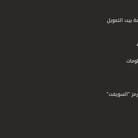
ة بيت التمويل
ومات
ورمز "السويفت"