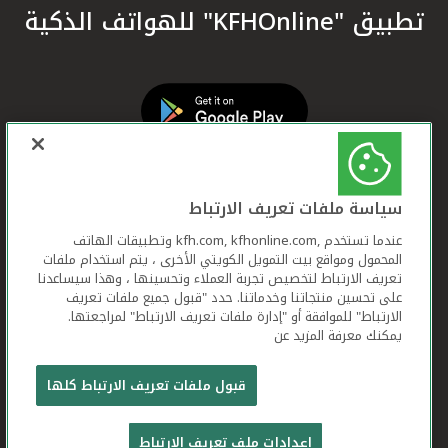
تطبيق "KFHOnline" للهواتف الذكية
سياسة ملفات تعريف الارتباط
عندما تستخدم ,kfh.com, kfhonline.com وتطبيقات الهاتف
المحمول ومواقع بيت التمويل الكويتي الأخرى ، يتم استخدام ملفات
تعريف الارتباط لتخصيص تجربة العملاء وتحسينها ، وهذا سيساعدنا
على تحسين منتجاتنا وخدماتنا. حدد "قبول جميع ملفات تعريف
الارتباط" للموافقة أو "إدارة ملفات تعريف الارتباط" لمراجعتها.
يمكنك معرفة المزيد عن
بيت التمويل الكويتي جميع الحقوق محفوظة © 2026
قبول ملفات تعريف الارتباط كلها
شروط وأحكام استخدام الموقع الإلكتروني
ملفات
إعدادات ملف تعريف الارتباط
تعريف الارتباط
بيان الخصوصية