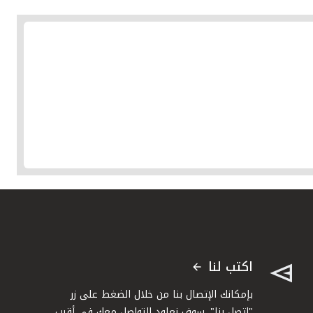
اكتب لنا
بإمكانك الإتصال بنا من خلال الضغط على زر
"اتصل بنا". سوف نعاود التواصل معك في أقرب