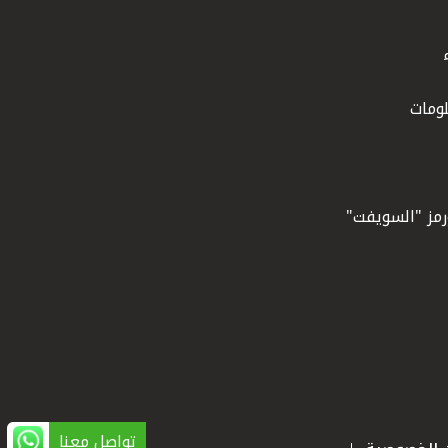
ومات
ورمز "السويفت"
تواصل معنا