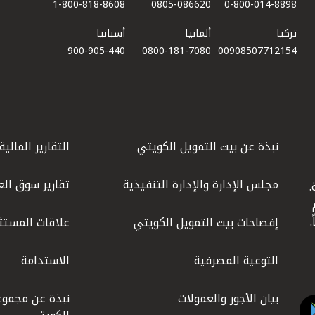
1-800-818-8608
0805-086620
0-800-014-8898
تركيا
ألمانيا
أسبانيا
900-905-440
0800-181-7080
00908507712154​
نبذة عن بيت التمويل الكويتي
التقارير المالية
مجلس الإدارة والإدارة التنفيذية
تقارير سوق الع
.
ليوم
إفصاحات بيت التمويل الكويتي
علاقات المستث
التوعية المصرفية
الاستدامة
بيان الأجور والعمولات
نبذة عن مجموع