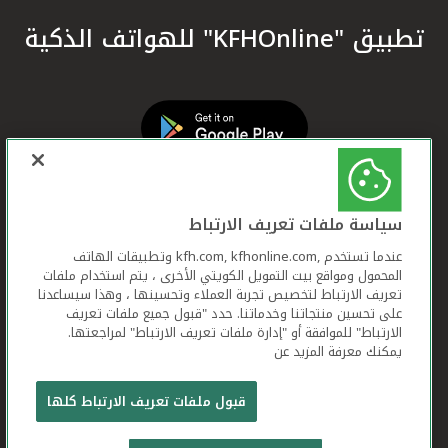
تطبيق "KFHOnline" للهواتف الذكية
سياسة ملفات تعريف الارتباط
عندما تستخدم ,kfh.com, kfhonline.com وتطبيقات الهاتف
المحمول ومواقع بيت التمويل الكويتي الأخرى ، يتم استخدام ملفات
تعريف الارتباط لتخصيص تجربة العملاء وتحسينها ، وهذا سيساعدنا
على تحسين منتجاتنا وخدماتنا. حدد "قبول جميع ملفات تعريف
الارتباط" للموافقة أو "إدارة ملفات تعريف الارتباط" لمراجعتها.
يمكنك معرفة المزيد عن
بيت التمويل الكويتي جميع الحقوق محفوظة © 2026
قبول ملفات تعريف الارتباط كلها
شروط وأحكام استخدام الموقع الإلكتروني
ملفات