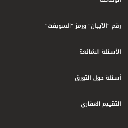
رقم "الآيبان" ورمز "السويفت"
الأسئلة الشائعة
أسئلة حول التورق
التقييم العقاري