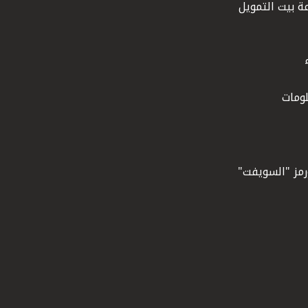
ة بيت التمويل
ومات
ورمز "السويفت"