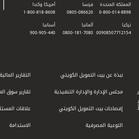
المملكة المتحدة
فرنسا
أمريكا وكندا
1-800-818-8608
0805-086620
0-800-014-8898
تركيا
ألمانيا
أسبانيا
900-905-440
0800-181-7080
00908507712154​
نبذة عن بيت التمويل الكويتي
التقارير المالية
مجلس الإدارة والإدارة التنفيذية
تقارير سوق الع
.
ليوم
إفصاحات بيت التمويل الكويتي
علاقات المستث
التوعية المصرفية
الاستدامة