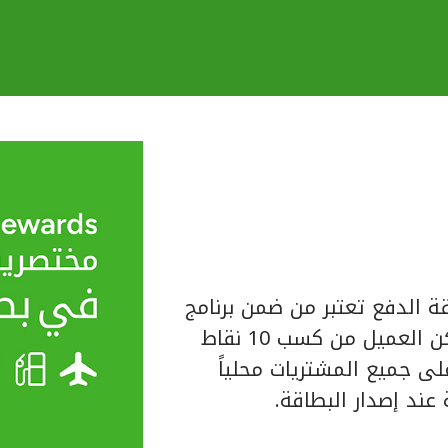
ة الدفع تعتبر من ضمن برنامج
المكافآت الخاص ببيت التمويل الكويتي حيث يتمكن العميل من كسب 10 نقاط
لبطاقة على جميع المشتريات محلياً