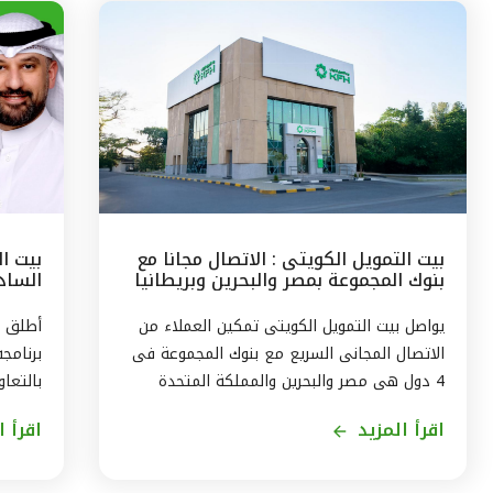
بيت التمويل الكويتى : الاتصال مجانا مع
بيت ا
بنوك المجموعة بمصر والبحرين وبريطانيا
السادس
وتركيا
مع الج
يواصل بيت التمويل الكويتى تمكين العملاء من
أطلق ب
الاتصال المجانى السريع مع بنوك المجموعة فى
برنامج
4 دول هى مصر والبحرين والمملكة المتحدة
بالتعاو
وتركيا، من خلال الاتصال بالخدمة الهاتفية فى
ويستمر
اقرأ المزيد
اقرأ ا
الكويت على الرقم 1803333 دون أى تكلفة على
العميل ، استمراراً لنهج البنك في تقديم أفضل
لاكتسا
الخدمات المتطورة والآمنة والتواصل الدائم مع
الاندم