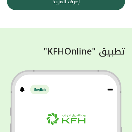
إعرف المزيد
تطبيق "KFHOnline"