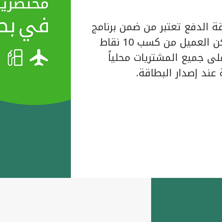
ة الدفع تعتبر من ضمن برنامج
المكافآت الخاص ببيت التمويل الكويتي حيث يتمكن العميل من كسب 10 نقاط
لبطاقة على جميع المشتريات محلياً