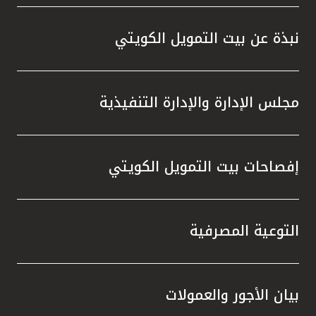
واستقل
هذه الش
نبذة عن بيت التمويل الكويتي
راسخة 
الإيجا
ثقتهم 
مجلس الإدارة والإدارة التنفيذية
تطور م
المتدرب
إفصاحات بيت التمويل الكويتي
التوعية المصرفية
بيان الأجور والعمولات