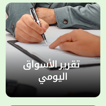
المجموعة مجانا . والخدمة متاحة للجميع، من
لموظّف
عملاء وغيرعملاء بيت التمويل الكويتي، سواء
الفئة ا
لتنفيذ عمليات من خلال الخدمة الهاتفية بشكل
الحماد 
ذاتي ، اوالتواصل مع موظفي الخدمة لتنفيذ
في الن
الخدمات ، اوالرد على الاستفسارات ، وذلك على
وتوسيع 
مدار الساعة طوال أيام الاسبوع . وتاتى الخدمة
تجربة 
الجديدة ضمن مجموعة متنوعة من وسائل
الاتصال والتواصل، يتيحها بيت التمويل الكويتى
الى ان
لعملائه وكذلك الراغبين فى التعرف على خدماته
إدارات
ومنتجاته من غير العملاء ، حيث يمكن بسهولة
جديدة 
الوصول الى بيت التمويل الكويتى بشكل مجاني
بما يع
على الارقام التالية في العديد من البلدان ومنها:
محتوى 
1. الولايات المتحدة الأمريكية وكندا 1-800-818-
وأشاد 
8608 2. بريطانيا 08000148898 3. فرنسا
المعني
0805086620 4. ألمانيا 08001817080 5. إسبانيا
حرص ال
900905440 6. تركيا 00908507712154 (قد يتم
المتدر
تطبيق رسوم التعرفة المحلية في تركيا من قبل
تمهيداً
شركات الاتصالات التركية المحلية عند الاتصال
التدريب