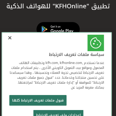
تطبيق "KFHOnline" للهواتف الذكية
سياسة ملفات تعريف الارتباط
عندما تستخدم ,kfh.com, kfhonline.com وتطبيقات الهاتف
المحمول ومواقع بيت التمويل الكويتي الأخرى ، يتم استخدام ملفات
تعريف الارتباط لتخصيص تجربة العملاء وتحسينها ، وهذا سيساعدنا
على تحسين منتجاتنا وخدماتنا. حدد "قبول جميع ملفات تعريف
الارتباط" للموافقة أو "إدارة ملفات تعريف الارتباط" لمراجعتها.
يمكنك معرفة المزيد عن
بيت التمويل الكويتي جميع الحقوق محفوظة © 2026
قبول ملفات تعريف الارتباط كلها
شروط وأحكام استخدام الموقع الإلكتروني
ملفات
إعدادات ملف تعريف الارتباط