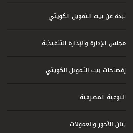
واستقل
هذه الش
نبذة عن بيت التمويل الكويتي
راسخة 
الإيجا
ثقتهم 
مجلس الإدارة والإدارة التنفيذية
تطور م
المتدرب
إفصاحات بيت التمويل الكويتي
التوعية المصرفية
بيان الأجور والعمولات