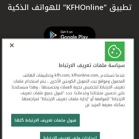
تطبيق "KFHOnline" للهواتف الذكية
سياسة ملفات تعريف الارتباط
عندما تستخدم ,kfh.com, kfhonline.com وتطبيقات الهاتف
المحمول ومواقع بيت التمويل الكويتي الأخرى ، يتم استخدام ملفات
تعريف الارتباط لتخصيص تجربة العملاء وتحسينها ، وهذا سيساعدنا
على تحسين منتجاتنا وخدماتنا. حدد "قبول جميع ملفات تعريف
الارتباط" للموافقة أو "إدارة ملفات تعريف الارتباط" لمراجعتها.
يمكنك معرفة المزيد عن
بيت التمويل الكويتي جميع الحقوق محفوظة © 2026
قبول ملفات تعريف الارتباط كلها
شروط وأحكام استخدام الموقع الإلكتروني
ملفات
إعدادات ملف تعريف الارتباط