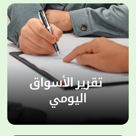
المجموعة مجانا . والخدمة متاحة للجميع، من
لموظّف
عملاء وغيرعملاء بيت التمويل الكويتي، سواء
الفئة ا
لتنفيذ عمليات من خلال الخدمة الهاتفية بشكل
الحماد 
ذاتي ، اوالتواصل مع موظفي الخدمة لتنفيذ
في الن
الخدمات ، اوالرد على الاستفسارات ، وذلك على
وتوسيع 
مدار الساعة طوال أيام الاسبوع . وتاتى الخدمة
تجربة 
الجديدة ضمن مجموعة متنوعة من وسائل
الاتصال والتواصل، يتيحها بيت التمويل الكويتى
الى ان
لعملائه وكذلك الراغبين فى التعرف على خدماته
إدارات
ومنتجاته من غير العملاء ، حيث يمكن بسهولة
جديدة 
الوصول الى بيت التمويل الكويتى بشكل مجاني
بما يع
على الارقام التالية في العديد من البلدان ومنها:
محتوى 
1. الولايات المتحدة الأمريكية وكندا 1-800-818-
وأشاد 
8608 2. بريطانيا 08000148898 3. فرنسا
المعني
0805086620 4. ألمانيا 08001817080 5. إسبانيا
حرص ال
900905440 6. تركيا 00908507712154 (قد يتم
المتدر
تطبيق رسوم التعرفة المحلية في تركيا من قبل
تمهيداً
شركات الاتصالات التركية المحلية عند الاتصال
التدريب