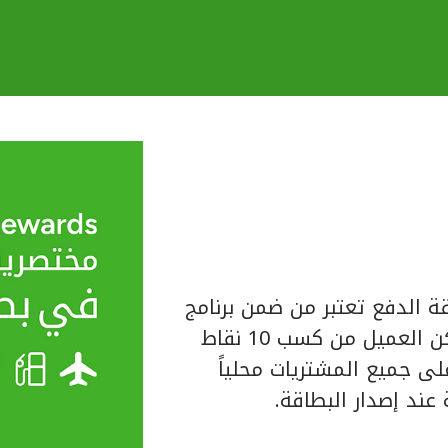
ة الدفع تعتبر من ضمن برنامج
المكافآت الخاص ببيت التمويل الكويتي حيث يتمكن العميل من كسب 10 نقاط
لبطاقة على جميع المشتريات محلياً