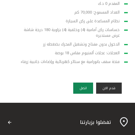
المقدم 0 د.ك
العداد المسموح: 70,000 كم
نظام المساعدة على ركن السيارة
حساسات ركن أمامية (4) وخلفية (4) بزاوية 180 درجة شاشة
عرض مستديره
الدخول بدون مفتاح وتشغيل المحرك بضغطه زر
العجلات: عجلات ألمنيوم مقاس 18 بوصة
فتحة سقف بانورامية مع ستائر كهربائية وإضاءات جانبية زرقاء
قدم الان
اتصل
تفضلوا بزيارتنا