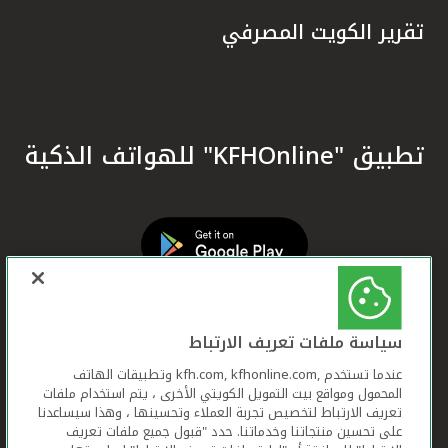
تقرير الكويت المصرفي
تطبيق "KFHOnline" للهواتف الذكية
سياسة ملفات تعريف الارتباط
عندما تستخدم ,kfh.com, kfhonline.com وتطبيقات الهاتف
المحمول ومواقع بيت التمويل الكويتي الأخرى ، يتم استخدام ملفات
تعريف الارتباط لتخصيص تجربة العملاء وتحسينها ، وهذا سيساعدنا
على تحسين منتجاتنا وخدماتنا. حدد "قبول جميع ملفات تعريف