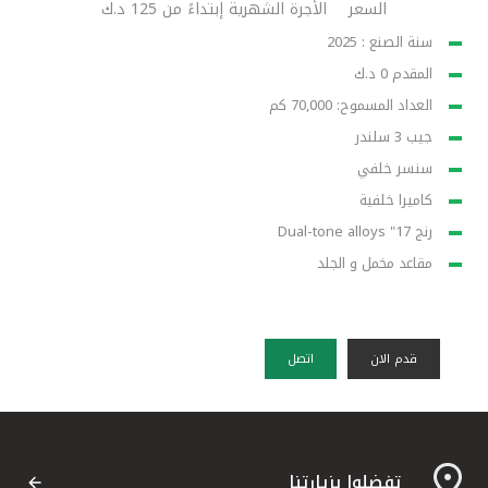
السعر
الأجرة الشهرية إبتداءً من 125 د.ك
سنة الصنع : 2025
المقدم 0 د.ك
العداد المسموح: 70,000 كم
جيب 3 سلندر
سنسر خلفي
كاميرا خلفية
رنج 17" Dual-tone alloys
مقاعد مخمل و الجلد
قدم الان
اتصل
تفضلوا بزيارتنا