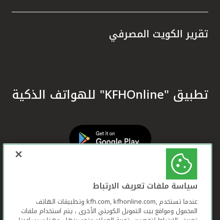
تقرير الكويت المصرفي
تطبيق "KFHOnline" للهواتف الذكية
سياسة ملفات تعريف الارتباط
عندما تستخدم ,kfh.com, kfhonline.com وتطبيقات الهاتف
المحمول ومواقع بيت التمويل الكويتي الأخرى ، يتم استخدام ملفات