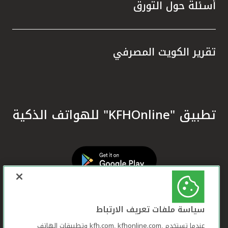
أسئلة حول التورق
تقرير الكويت المصرفي
تطبيق "KFHOnline" للهواتف الذكية
سياسة ملفات تعريف الارتباط
عندما تستخدم ,kfh.com, kfhonline.com وتطبيقات الهاتف